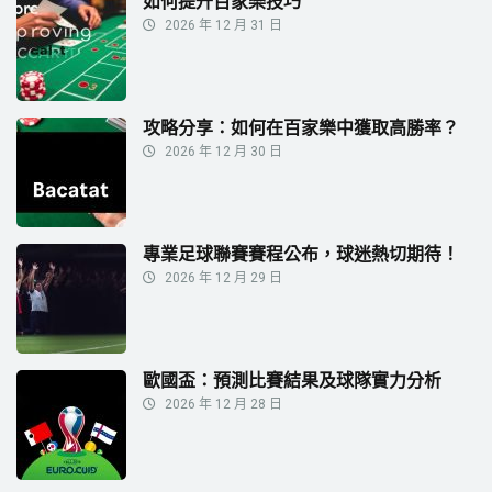
如何提升百家樂技巧
2026 年 12 月 31 日
攻略分享：如何在百家樂中獲取高勝率？
2026 年 12 月 30 日
專業足球聯賽賽程公布，球迷熱切期待！
2026 年 12 月 29 日
歐國盃：預測比賽結果及球隊實力分析
2026 年 12 月 28 日