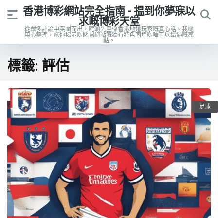
香港博彩網站完全指南 - 揾到你夢寐以
求嘅博彩天堂
從眾多評論中突圍而出，呢啲先至係香港地道玩家嘅真心話。我哋
用心整理，幫你揭示啲賭場網站嘅獨有特色同埋啲唔可以錯過嘅亮
點。
標籤:
評估
足球