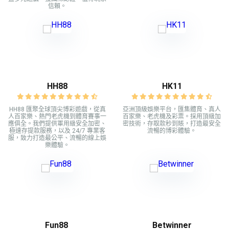
信賴。
HH88
HK11
HH88 匯聚全球頂尖博彩遊戲，從真
亞洲頂級娛樂平台，匯集體育、真人
人百家樂、熱門老虎機到體育賽事一
百家樂、老虎機及彩票。採用頂級加
應俱全。我們提供軍用級安全加密、
密技術，存取款秒到賬，打造最安全
極速存提款服務，以及 24/7 專業客
流暢的博彩體驗。
服，致力打造最公平、流暢的線上娛
樂體驗。
Fun88
Betwinner