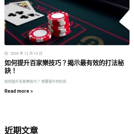
2026 年 12 月 15 日
如何提升百家樂技巧？揭示最有效的打法秘
訣！
如何提升百家樂技巧？ 想要提升你的百 ...
Read more »
近期文章