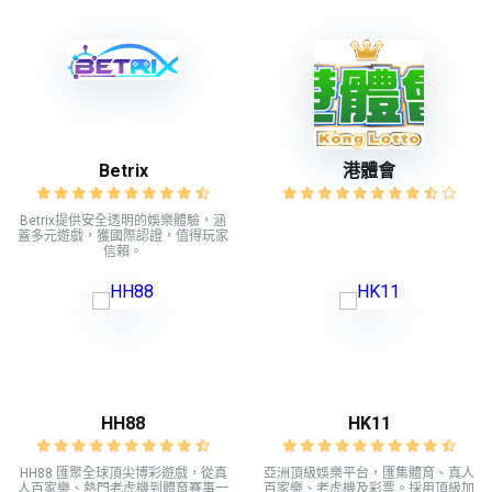
Betrix
港體會
Betrix提供安全透明的娛樂體驗，涵
蓋多元遊戲，獲國際認證，值得玩家
信賴。
HH88
HK11
HH88 匯聚全球頂尖博彩遊戲，從真
亞洲頂級娛樂平台，匯集體育、真人
人百家樂、熱門老虎機到體育賽事一
百家樂、老虎機及彩票。採用頂級加