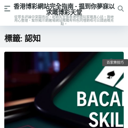
香港博彩網站完全指南 - 揾到你夢寐以
求嘅博彩天堂
從眾多評論中突圍而出，呢啲先至係香港地道玩家嘅真心話。我哋
用心整理，幫你揭示啲賭場網站嘅獨有特色同埋啲唔可以錯過嘅亮
點。
標籤:
認知
百家樂技巧