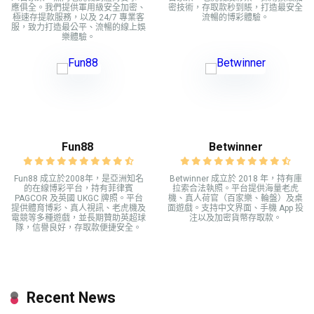
應俱全。我們提供軍用級安全加密、
密技術，存取款秒到賬，打造最安全
極速存提款服務，以及 24/7 專業客
流暢的博彩體驗。
服，致力打造最公平、流暢的線上娛
樂體驗。
Fun88
Betwinner
Fun88 成立於2008年，是亞洲知名
Betwinner 成立於 2018 年，持有庫
的在線博彩平台，持有菲律賓
拉索合法執照。平台提供海量老虎
PAGCOR 及英國 UKGC 牌照。平台
機、真人荷官（百家樂、輪盤）及桌
提供體育博彩、真人視訊、老虎機及
面遊戲。支持中文界面、手機 App 投
電競等多種遊戲，並長期贊助英超球
注以及加密貨幣存取款。
隊，信譽良好，存取款便捷安全。
Recent News