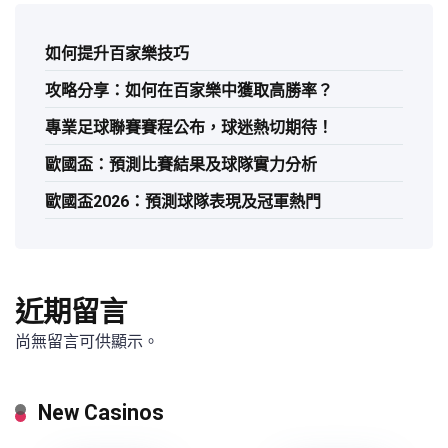
如何提升百家樂技巧
攻略分享：如何在百家樂中獲取高勝率？
專業足球聯賽賽程公布，球迷熱切期待！
歐國盃：預測比賽結果及球隊實力分析
歐國盃2026：預測球隊表現及冠軍熱門
近期留言
尚無留言可供顯示。
New Casinos