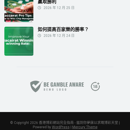
贏取勝利
2026 年 12 月 25 日
如何提高百家樂的勝率？
2026 年 12 月 24 日
© Copyright 2026 香港博彩網站完全指南 - 揾到你夢寐以求嘅博彩天堂 |
Powered by
WordPress
|
Mercury Theme