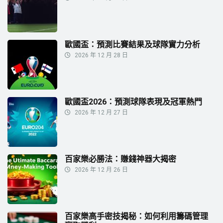
歐國盃：預測比賽結果及球隊實力分析
2026 年 12 月 28 日
歐國盃2026：預測球隊表現及冠軍熱門
2026 年 12 月 27 日
百家樂必勝法：賺錢神器大揭密
2026 年 12 月 26 日
百家樂高手密技揭秘：如何利用籌碼管理