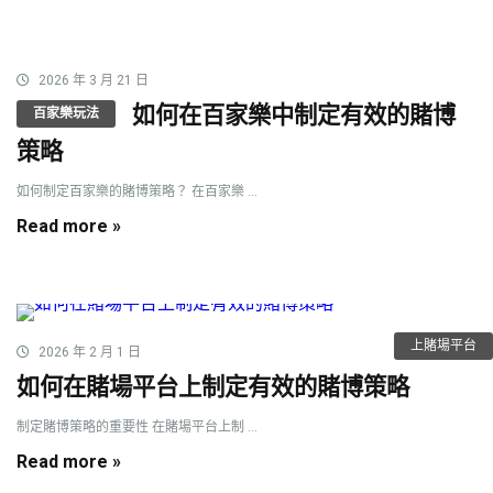
2026 年 3 月 21 日
如何在百家樂中制定有效的賭博
百家樂玩法
策略
如何制定百家樂的賭博策略？ 在百家樂 ...
Read more »
上賭場平台
2026 年 2 月 1 日
如何在賭場平台上制定有效的賭博策略
制定賭博策略的重要性 在賭場平台上制 ...
Read more »