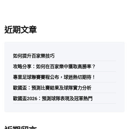
近期文章
如何提升百家樂技巧
攻略分享：如何在百家樂中獲取高勝率？
專業足球聯賽賽程公布，球迷熱切期待！
歐國盃：預測比賽結果及球隊實力分析
歐國盃2026：預測球隊表現及冠軍熱門