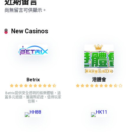
近期留言
尚無留言可供顯示。
New Casinos
Betrix
港體會
Betrix提供安全透明的娛樂體驗，涵
蓋多元遊戲，獲國際認證，值得玩家
信賴。