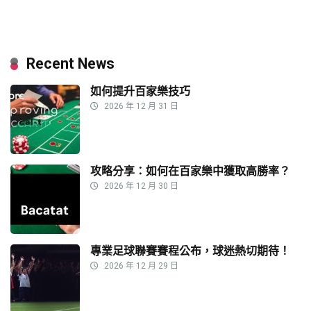
Recent News
如何提升百家樂技巧
2026 年 12 月 31 日
攻略分享：如何在百家樂中獲取高勝率？
2026 年 12 月 30 日
專業足球聯賽賽程公布，球迷熱切期待！
2026 年 12 月 29 日