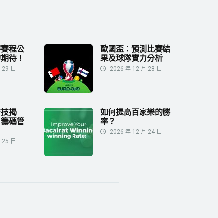
賽賽程公
歐國盃：預測比賽結
切期待！
果及球隊實力分析
 29 日
2026 年 12 月 28 日
密技揭
如何提高百家樂的勝
用籌碼管
率？
2026 年 12 月 24 日
 25 日