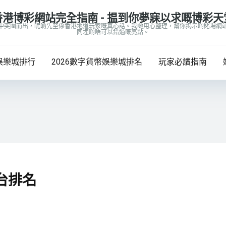
香港博彩網站完全指南 - 揾到你夢寐以求嘅博彩天
中突圍而出，呢啲先至係香港地道玩家嘅真心話。我哋用心整理，幫你揭示啲賭場網
同埋啲唔可以錯過嘅亮點。
娛樂城排行
2026數字貨幣娛樂城排名
玩家必讀指南
台排名