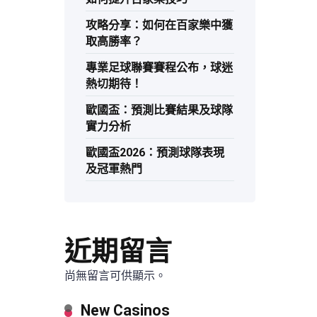
攻略分享：如何在百家樂中獲
取高勝率？
專業足球聯賽賽程公布，球迷
熱切期待！
歐國盃：預測比賽結果及球隊
實力分析
歐國盃2026：預測球隊表現
及冠軍熱門
近期留言
尚無留言可供顯示。
New Casinos