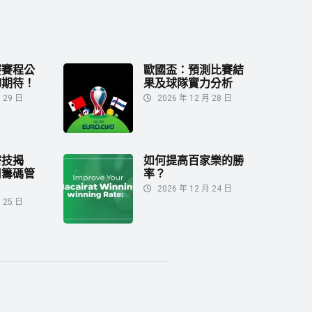
賽賽程公
歐國盃：預測比賽結
切期待！
果及球隊實力分析
 29 日
2026 年 12 月 28 日
密技揭
如何提高百家樂的勝
用籌碼管
率？
2026 年 12 月 24 日
 25 日