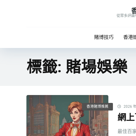
從眾多評論
賭博技巧
香港
標籤:
賭場娛樂
香港賭博推薦
2026 年
網上
最佳百家