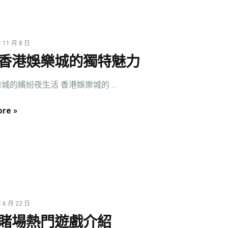
 11 月 8 日
香港娛樂城的獨特魅力
城的繽紛夜生活 香港娛樂城的 ...
re »
 6 月 22 日
賭場熱門遊戲介紹