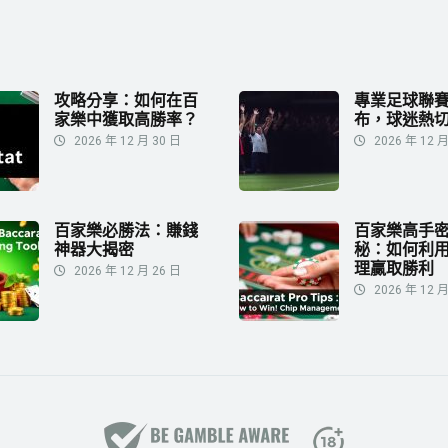
攻略分享：如何在百
專業足球聯
家樂中獲取高勝率？
布，球迷熱
2026 年 12 月 30 日
2026 年 12 月
百家樂必勝法：賺錢
百家樂高手
神器大揭密
秘：如何利
理贏取勝利
2026 年 12 月 26 日
2026 年 12 月