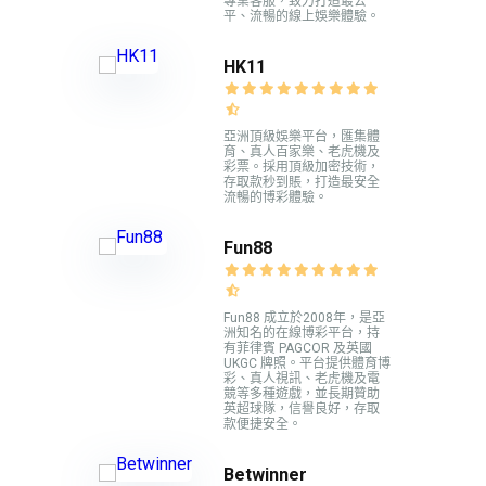
專業客服，致力打造最公
平、流暢的線上娛樂體驗。
HK11
亞洲頂級娛樂平台，匯集體
育、真人百家樂、老虎機及
彩票。採用頂級加密技術，
存取款秒到賬，打造最安全
流暢的博彩體驗。
Fun88
Fun88 成立於2008年，是亞
洲知名的在線博彩平台，持
有菲律賓 PAGCOR 及英國
UKGC 牌照。平台提供體育博
彩、真人視訊、老虎機及電
競等多種遊戲，並長期贊助
英超球隊，信譽良好，存取
款便捷安全。
Betwinner