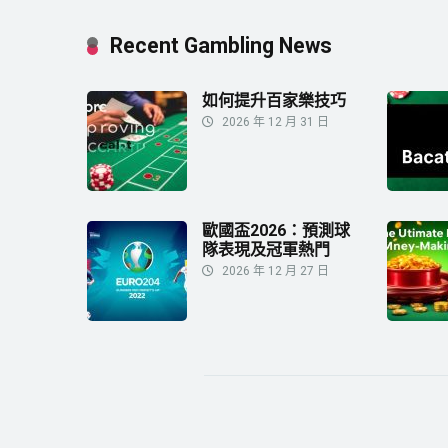
Recent Gambling News
如何提升百家樂技巧
2026 年 12 月 31 日
歐國盃2026：預測球
隊表現及冠軍熱門
2026 年 12 月 27 日