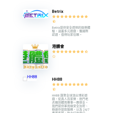
Betrix
Betrix提供安全透明的娛樂體
驗，涵蓋多元遊戲，獲國際
認證，值得玩家信賴。
港體會
HH88
HH88 匯聚全球頂尖博彩遊
戲，從真人百家樂、熱門老
虎機到體育賽事一應俱全。
我們提供軍用級安全加密、
極速存提款服務，以及 24/7