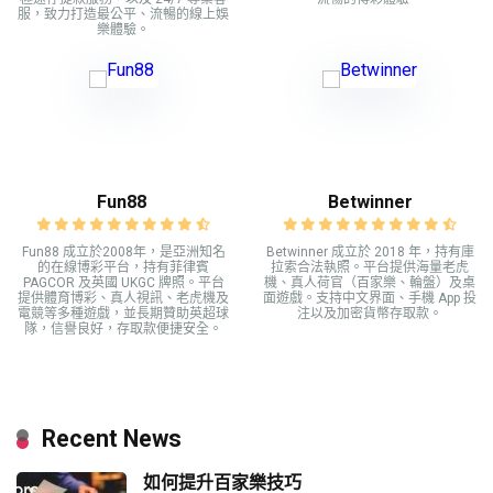
服，致力打造最公平、流暢的線上娛
樂體驗。
Fun88
Betwinner
Fun88 成立於2008年，是亞洲知名
Betwinner 成立於 2018 年，持有庫
的在線博彩平台，持有菲律賓
拉索合法執照。平台提供海量老虎
PAGCOR 及英國 UKGC 牌照。平台
機、真人荷官（百家樂、輪盤）及桌
提供體育博彩、真人視訊、老虎機及
面遊戲。支持中文界面、手機 App 投
電競等多種遊戲，並長期贊助英超球
注以及加密貨幣存取款。
隊，信譽良好，存取款便捷安全。
Recent News
如何提升百家樂技巧