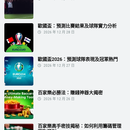
歐國盃：預測比賽結果及球隊實力分析
2026 年 12 月 28 日
歐國盃2026：預測球隊表現及冠軍熱門
2026 年 12 月 27 日
百家樂必勝法：賺錢神器大揭密
2026 年 12 月 26 日
百家樂高手密技揭秘：如何利用籌碼管理