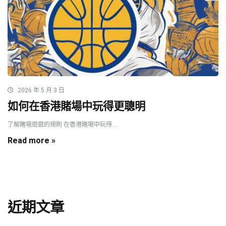
2026 年 5 月 3 日
如何在香港賭場中玩得更聰明
了解賭場遊戲的規則 在香港賭場中玩得 ...
Read more »
近期文章