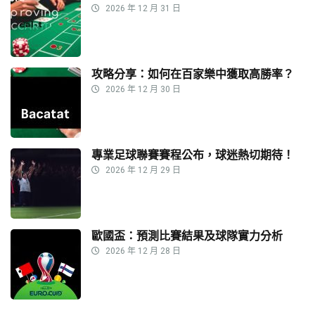
2026 年 12 月 31 日
攻略分享：如何在百家樂中獲取高勝率？
2026 年 12 月 30 日
專業足球聯賽賽程公布，球迷熱切期待！
2026 年 12 月 29 日
歐國盃：預測比賽結果及球隊實力分析
2026 年 12 月 28 日