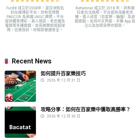
Fun88 成立於2008年，是亞洲知名
Betwinner 成立於 2018 年，持有庫
的在線博彩平台，持有菲律賓
拉索合法執照。平台提供海量老虎
PAGCOR 及英國 UKGC 牌照。平台
機、真人荷官（百家樂、輪盤）及桌
提供體育博彩、真人視訊、老虎機及
面遊戲。支持中文界面、手機 App 投
電競等多種遊戲，並長期贊助英超球
注以及加密貨幣存取款。
隊，信譽良好，存取款便捷安全。
Recent News
如何提升百家樂技巧
2026 年 12 月 31 日
攻略分享：如何在百家樂中獲取高勝率？
2026 年 12 月 30 日