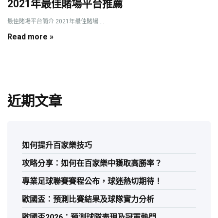
2021年最佳賭場平台推薦
最佳賭場平台簡介 2021年最佳賭場 ...
Read more »
近期文章
如何提升百家樂技巧
攻略分享：如何在百家樂中獲取高勝率？
專業足球聯賽賽程公布，球迷熱切期待！
歐國盃：預測比賽結果及球隊實力分析
歐國盃2026：預測球隊表現及冠軍熱門