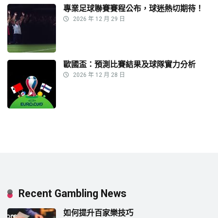
專業足球聯賽賽程公布，球迷熱切期待！
2026 年 12 月 29 日
歐國盃：預測比賽結果及球隊實力分析
2026 年 12 月 28 日
Recent Gambling News
如何提升百家樂技巧