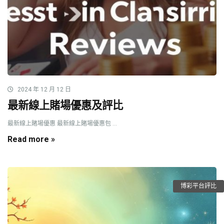
2024 年 12 月 12 日
最新線上賭場優惠及評比
最新線上賭場優惠 最新線上賭場優惠包 ...
Read more »
博彩平台評比