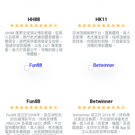
HH88
HK11
HH88 匯聚全球頂尖博彩遊戲，從真
亞洲頂級娛樂平台，匯集體育、真人
人百家樂、熱門老虎機到體育賽事一
百家樂、老虎機及彩票。採用頂級加
應俱全。我們提供軍用級安全加密、
密技術，存取款秒到賬，打造最安全
極速存提款服務，以及 24/7 專業客
流暢的博彩體驗。
服，致力打造最公平、流暢的線上娛
樂體驗。
Fun88
Betwinner
Fun88 成立於2008年，是亞洲知名
Betwinner 成立於 2018 年，持有庫
的在線博彩平台，持有菲律賓
拉索合法執照。平台提供海量老虎
PAGCOR 及英國 UKGC 牌照。平台
機、真人荷官（百家樂、輪盤）及桌
提供體育博彩、真人視訊、老虎機及
面遊戲。支持中文界面、手機 App 投
電競等多種遊戲，並長期贊助英超球
注以及加密貨幣存取款。