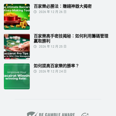
百家樂必勝法：賺錢神器大揭密
2026 年 12 月 26 日
百家樂高手密技揭秘：如何利用籌碼管理
贏取勝利
2026 年 12 月 25 日
如何提高百家樂的勝率？
2026 年 12 月 24 日