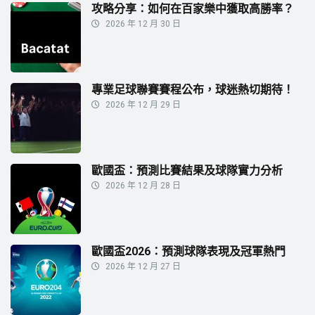
攻略分享：如何在百家樂中獲取高勝率？
2026 年 12 月 30 日
專業足球聯賽賽程公布，球迷熱切期待！
2026 年 12 月 29 日
歐國盃：預測比賽結果及球隊實力分析
2026 年 12 月 28 日
歐國盃2026：預測球隊表現及冠軍熱門
2026 年 12 月 27 日