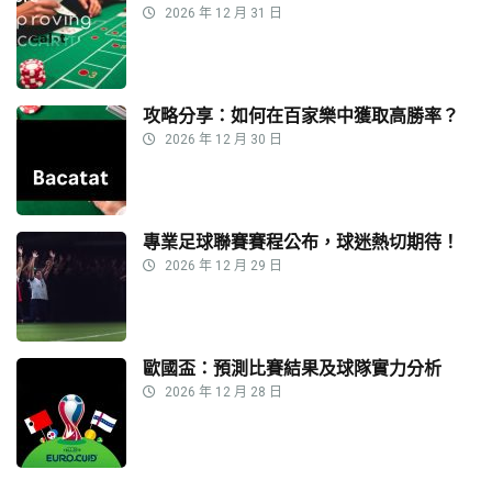
2026 年 12 月 31 日
攻略分享：如何在百家樂中獲取高勝率？
2026 年 12 月 30 日
專業足球聯賽賽程公布，球迷熱切期待！
2026 年 12 月 29 日
歐國盃：預測比賽結果及球隊實力分析
2026 年 12 月 28 日