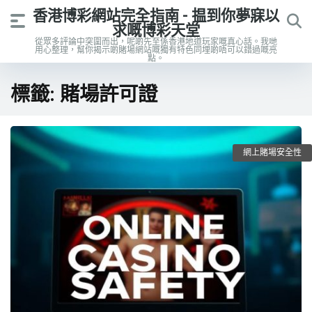
香港博彩網站完全指南 - 揾到你夢寐以
求嘅博彩天堂
從眾多評論中突圍而出，呢啲先至係香港地道玩家嘅真心話。我哋
用心整理，幫你揭示啲賭場網站嘅獨有特色同埋啲唔可以錯過嘅亮
點。
標籤:
賭場許可證
網上賭場安全性