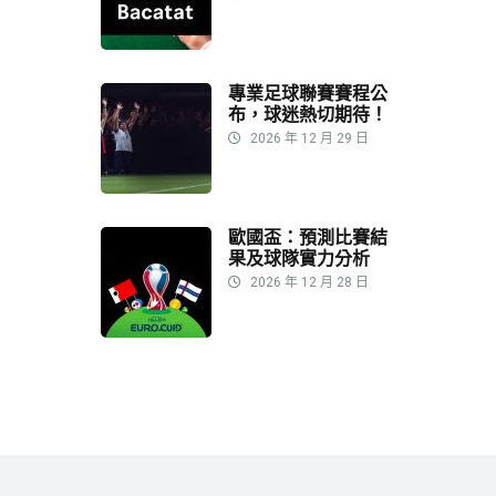
專業足球聯賽賽程公
布，球迷熱切期待！
2026 年 12 月 29 日
歐國盃：預測比賽結
果及球隊實力分析
2026 年 12 月 28 日