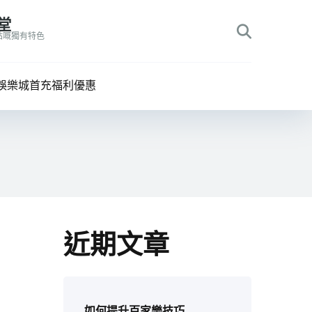
堂
站嘅獨有特色
娛樂城首充福利優惠
近期文章
如何提升百家樂技巧