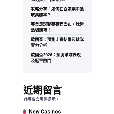
攻略分享：如何在百家樂中獲
取高勝率？
專業足球聯賽賽程公布，球迷
熱切期待！
歐國盃：預測比賽結果及球隊
實力分析
歐國盃2026：預測球隊表現
及冠軍熱門
近期留言
尚無留言可供顯示。
New Casinos