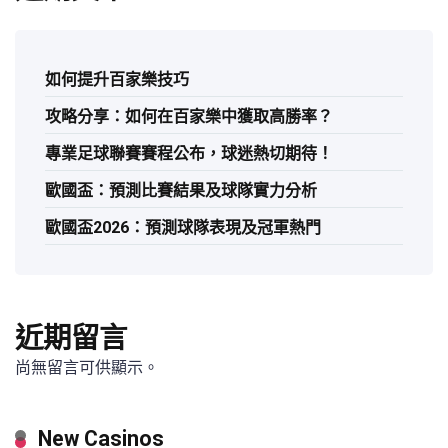
如何提升百家樂技巧
攻略分享：如何在百家樂中獲取高勝率？
專業足球聯賽賽程公布，球迷熱切期待！
歐國盃：預測比賽結果及球隊實力分析
歐國盃2026：預測球隊表現及冠軍熱門
近期留言
尚無留言可供顯示。
New Casinos