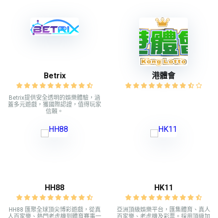
Betrix
港體會
Betrix提供安全透明的娛樂體驗，涵
蓋多元遊戲，獲國際認證，值得玩家
信賴。
HH88
HK11
HH88 匯聚全球頂尖博彩遊戲，從真
亞洲頂級娛樂平台，匯集體育、真人
人百家樂、熱門老虎機到體育賽事一
百家樂、老虎機及彩票。採用頂級加