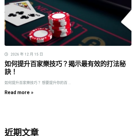
2026 年 12 月 15 日
如何提升百家樂技巧？揭示最有效的打法秘
訣！
如何提升百家樂技巧？ 想要提升你的百 ...
Read more »
近期文章