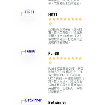
專業客服，致力打造最公
平、流暢的線上娛樂體驗。
HK11
亞洲頂級娛樂平台，匯集體
育、真人百家樂、老虎機及
彩票。採用頂級加密技術，
存取款秒到賬，打造最安全
流暢的博彩體驗。
Fun88
Fun88 成立於2008年，是亞
洲知名的在線博彩平台，持
有菲律賓 PAGCOR 及英國
UKGC 牌照。平台提供體育博
彩、真人視訊、老虎機及電
競等多種遊戲，並長期贊助
英超球隊，信譽良好，存取
款便捷安全。
Betwinner