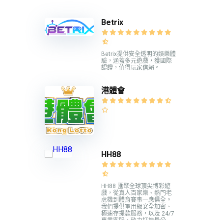
Betrix
Betrix提供安全透明的娛樂體
驗，涵蓋多元遊戲，獲國際
認證，值得玩家信賴。
港體會
HH88
HH88 匯聚全球頂尖博彩遊
戲，從真人百家樂、熱門老
虎機到體育賽事一應俱全。
我們提供軍用級安全加密、
極速存提款服務，以及 24/7