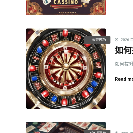
百家樂技巧
2026 年
如何
如何提升
Read mo