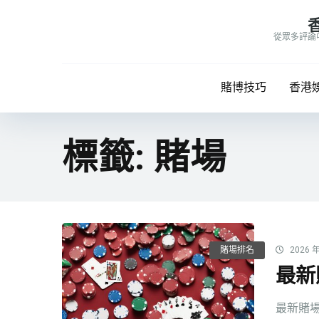
從眾多評論
賭博技巧
香港
標籤:
賭場
賭場排名
2026 年
最新
最新賭場