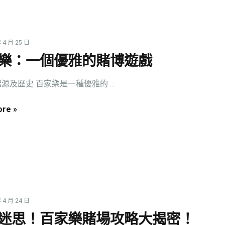
 4 月 25 日
樂：一個優雅的賭博遊戲
源及歷史 百家樂是一種優雅的 ...
re »
 4 月 24 日
迷思！百家樂賭場攻略大揭密！