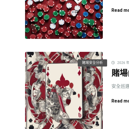
Read mo
賭場安全分析
2026 年
賭場
安全巡邏
Read mo