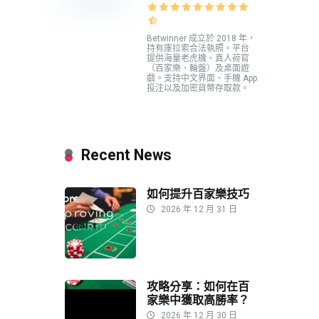
Betwinner 成立於 2018 年，
持有庫拉索合法執照。平台
提供海量老虎機、真人荷官
（百家樂、輪盤）及桌面遊
戲。支持中文界面、手機 App
投注以及加密貨幣存取款。
Recent News
如何提升百家樂技巧
2026 年 12 月 31 日
攻略分享：如何在百
家樂中獲取高勝率？
2026 年 12 月 30 日