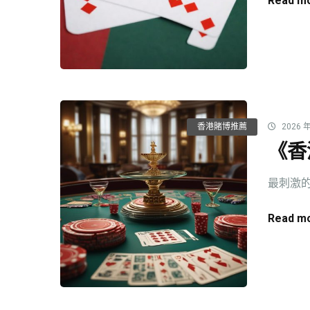
Read mo
香港賭博推薦
2026 年
《香
最刺激的遊
Read mo