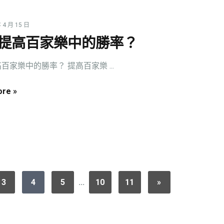
 4 月 15 日
提高百家樂中的勝率？
百家樂中的勝率？ 提高百家樂 ...
re »
3
4
5
...
10
11
»