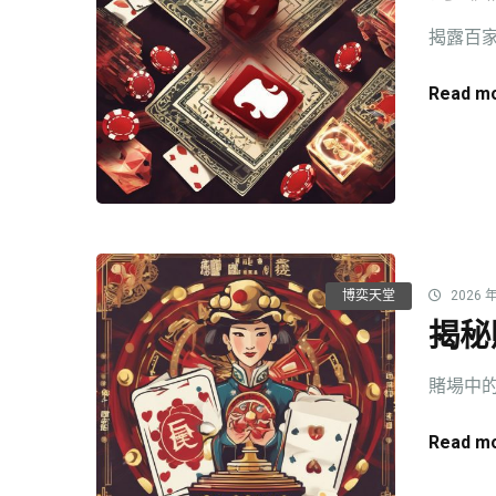
揭露百家
Read mo
博奕天堂
2026 年
揭秘
賭場中的
Read mo