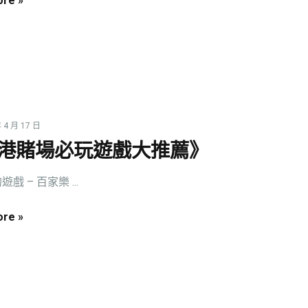
re »
 4 月 17 日
港賭場必玩遊戲大推薦》
戲 – 百家樂 ...
re »