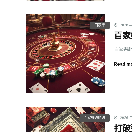
百家樂
2026 年
百家
百家樂起
Read mo
百家樂必勝法
2026 年
打破