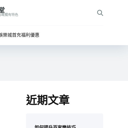
堂
站嘅獨有特色
娛樂城首充福利優惠
近期文章
如何提升百家樂技巧