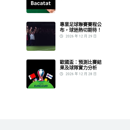
專業足球聯賽賽程公
布，球迷熱切期待！
2026 年 12 月 29 日
歐國盃：預測比賽結
果及球隊實力分析
2026 年 12 月 28 日