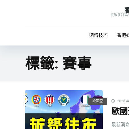
從眾多評論
賭博技巧
香港
標籤:
賽事
歐國盃
2026 年
歐國
最新消息