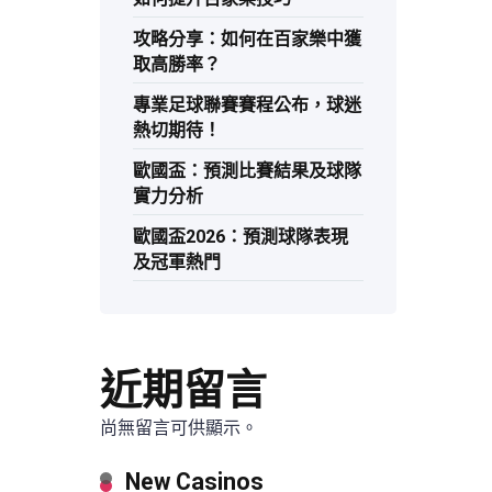
攻略分享：如何在百家樂中獲
取高勝率？
專業足球聯賽賽程公布，球迷
熱切期待！
歐國盃：預測比賽結果及球隊
實力分析
歐國盃2026：預測球隊表現
及冠軍熱門
近期留言
尚無留言可供顯示。
New Casinos