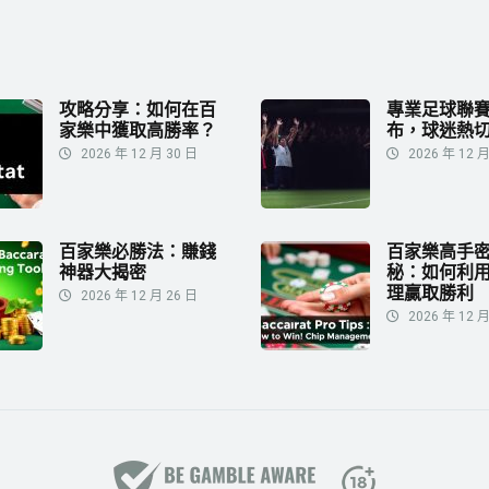
攻略分享：如何在百
專業足球聯
家樂中獲取高勝率？
布，球迷熱
2026 年 12 月 30 日
2026 年 12 月
百家樂必勝法：賺錢
百家樂高手
神器大揭密
秘：如何利
理贏取勝利
2026 年 12 月 26 日
2026 年 12 月