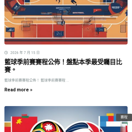
2026 年 7 月 15 日
籃球季前賽賽程公佈！盤點本季最受矚目比
賽。
籃球季前賽賽程公佈！ 籃球季前賽賽程 ...
Read more »
賽程