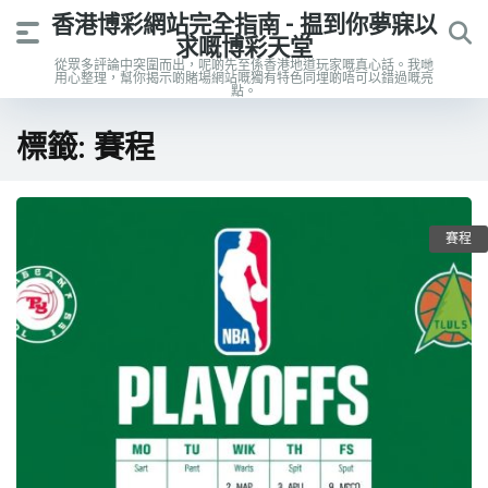
香港博彩網站完全指南 - 揾到你夢寐以
求嘅博彩天堂
從眾多評論中突圍而出，呢啲先至係香港地道玩家嘅真心話。我哋
用心整理，幫你揭示啲賭場網站嘅獨有特色同埋啲唔可以錯過嘅亮
點。
標籤:
賽程
賽程