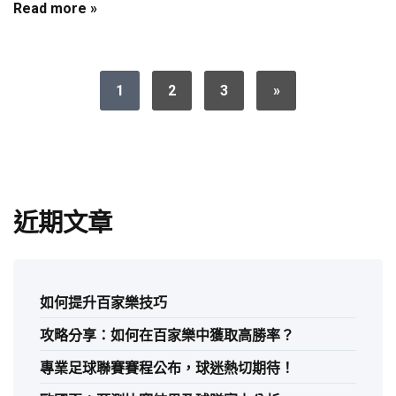
Read more »
1
2
3
»
近期文章
如何提升百家樂技巧
攻略分享：如何在百家樂中獲取高勝率？
專業足球聯賽賽程公布，球迷熱切期待！