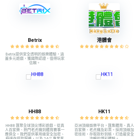
Betrix
港體會
Betrix提供安全透明的娛樂體驗，涵
蓋多元遊戲，獲國際認證，值得玩家
信賴。
HH88
HK11
HH88 匯聚全球頂尖博彩遊戲，從真
亞洲頂級娛樂平台，匯集體育、真人
人百家樂、熱門老虎機到體育賽事一
百家樂、老虎機及彩票。採用頂級加
應俱全。我們提供軍用級安全加密、
密技術，存取款秒到賬，打造最安全
極速存提款服務，以及 24/7 專業客
流暢的博彩體驗。