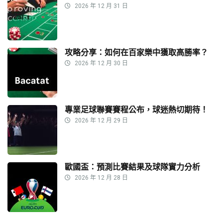
2026 年 12 月 31 日
攻略分享：如何在百家樂中獲取高勝率？
2026 年 12 月 30 日
專業足球聯賽賽程公布，球迷熱切期待！
2026 年 12 月 29 日
歐國盃：預測比賽結果及球隊實力分析
2026 年 12 月 28 日