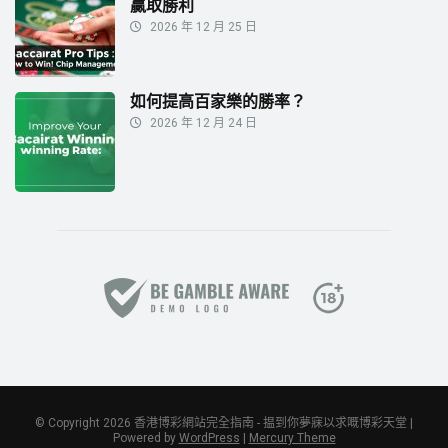
贏取勝利
2026 年 12 月 25 日
如何提高百家樂的勝率？
2026 年 12 月 24 日
© Copyright 2026 香港博彩網站完全指南 - 揾到你夢寐以求嘅博彩天堂 |
Powered by
WordPress
|
Mercury Theme