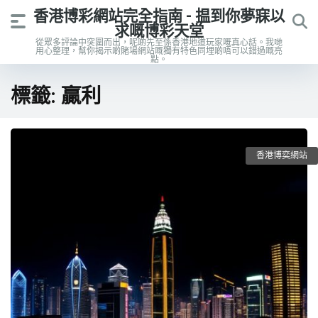
香港博彩網站完全指南 - 揾到你夢寐以
求嘅博彩天堂
從眾多評論中突圍而出，呢啲先至係香港地道玩家嘅真心話。我哋
用心整理，幫你揭示啲賭場網站嘅獨有特色同埋啲唔可以錯過嘅亮
點。
標籤:
贏利
香港博奕網站