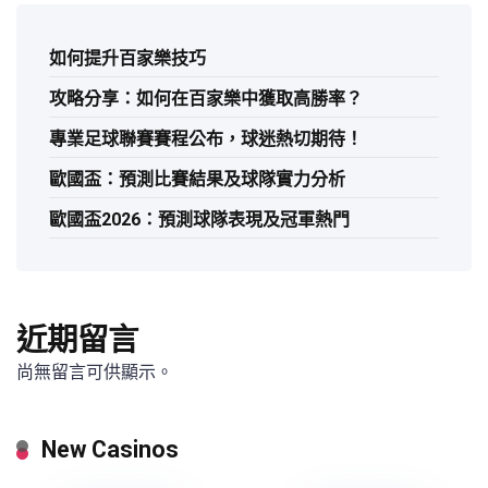
如何提升百家樂技巧
攻略分享：如何在百家樂中獲取高勝率？
專業足球聯賽賽程公布，球迷熱切期待！
歐國盃：預測比賽結果及球隊實力分析
歐國盃2026：預測球隊表現及冠軍熱門
近期留言
尚無留言可供顯示。
New Casinos