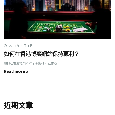
2024 年 9 月 4 日
如何在香港博奕網站保持贏利？
如何在香港博奕網站保持贏利？ 在香港 ...
Read more »
近期文章