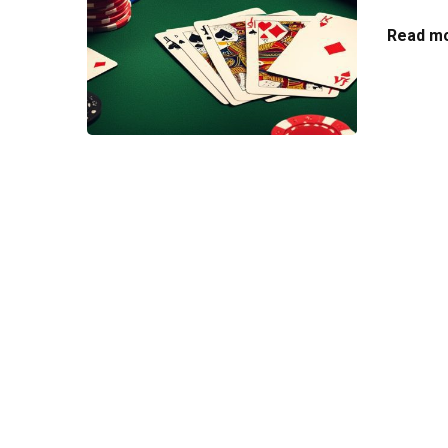
Read mo