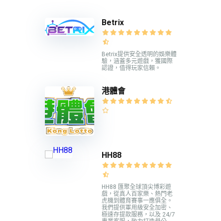
Betrix
Betrix提供安全透明的娛樂體
驗，涵蓋多元遊戲，獲國際
認證，值得玩家信賴。
港體會
HH88
HH88 匯聚全球頂尖博彩遊
戲，從真人百家樂、熱門老
虎機到體育賽事一應俱全。
我們提供軍用級安全加密、
極速存提款服務，以及 24/7