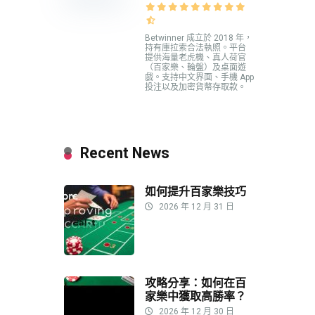
Betwinner 成立於 2018 年，
持有庫拉索合法執照。平台
提供海量老虎機、真人荷官
（百家樂、輪盤）及桌面遊
戲。支持中文界面、手機 App
投注以及加密貨幣存取款。
Recent News
如何提升百家樂技巧
2026 年 12 月 31 日
攻略分享：如何在百
家樂中獲取高勝率？
2026 年 12 月 30 日