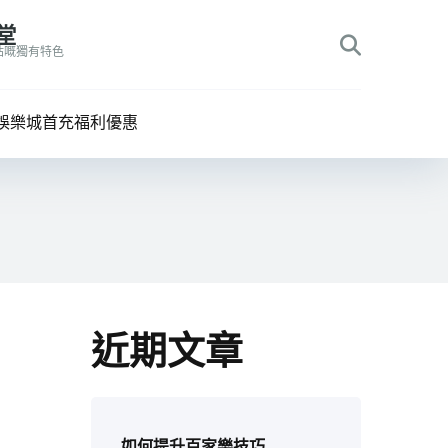
堂
站嘅獨有特色
娛樂城首充福利優惠
近期文章
如何提升百家樂技巧