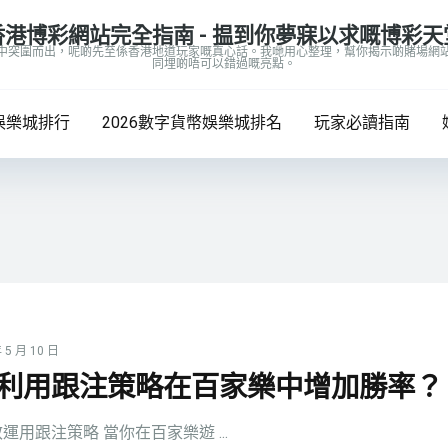
香港博彩網站完全指南 - 揾到你夢寐以求嘅博彩天
中突圍而出，呢啲先至係香港地道玩家嘅真心話。我哋用心整理，幫你揭示啲賭場網
同埋啲唔可以錯過嘅亮點。
娛樂城排行
2026數字貨幣娛樂城排名
玩家必讀指南
 5 月 10 日
利用跟注策略在百家樂中增加勝率？
運用跟注策略 當你在百家樂遊 ...