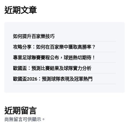
近期文章
如何提升百家樂技巧
攻略分享：如何在百家樂中獲取高勝率？
專業足球聯賽賽程公布，球迷熱切期待！
歐國盃：預測比賽結果及球隊實力分析
歐國盃2026：預測球隊表現及冠軍熱門
近期留言
尚無留言可供顯示。