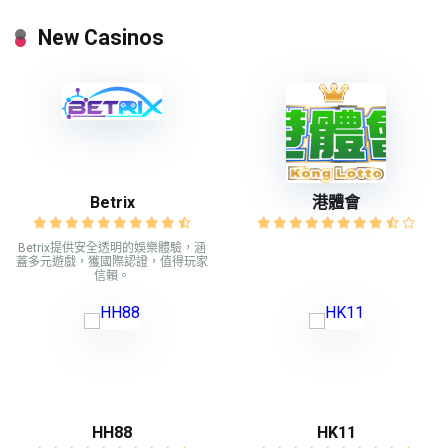
New Casinos
Betrix
港體會
Betrix提供安全透明的娛樂體驗，涵
蓋多元遊戲，獲國際認證，值得玩家
信賴。
HH88
HK11