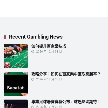
Recent Gambling News
如何提升百家樂技巧
2026 年 12 月 31 日
攻略分享：如何在百家樂中獲取高勝率？
2026 年 12 月 30 日
專業足球聯賽賽程公布，球迷熱切期待！
2026 年 12 月 29 日