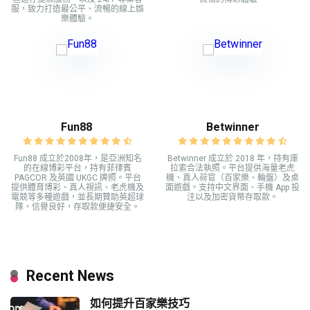
服，致力打造最公平、流暢的線上娛
樂體驗。
Fun88
Betwinner
Fun88 成立於2008年，是亞洲知名
Betwinner 成立於 2018 年，持有庫
的在線博彩平台，持有菲律賓
拉索合法執照。平台提供海量老虎
PAGCOR 及英國 UKGC 牌照。平台
機、真人荷官（百家樂、輪盤）及桌
提供體育博彩、真人視訊、老虎機及
面遊戲。支持中文界面、手機 App 投
電競等多種遊戲，並長期贊助英超球
注以及加密貨幣存取款。
隊，信譽良好，存取款便捷安全。
Recent News
如何提升百家樂技巧