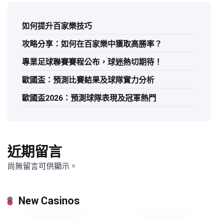
如何提升百家樂技巧
攻略分享：如何在百家樂中獲取高勝率？
專業足球聯賽賽程公布，球迷熱切期待！
歐國盃：預測比賽結果及球隊實力分析
歐國盃2026：預測球隊表現及冠軍熱門
近期留言
尚無留言可供顯示。
New Casinos