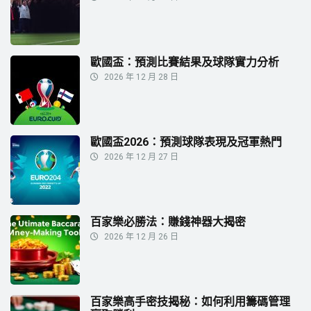
歐國盃：預測比賽結果及球隊實力分析
2026 年 12 月 28 日
歐國盃2026：預測球隊表現及冠軍熱門
2026 年 12 月 27 日
百家樂必勝法：賺錢神器大揭密
2026 年 12 月 26 日
百家樂高手密技揭秘：如何利用籌碼管理