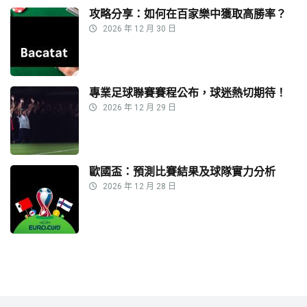
攻略分享：如何在百家樂中獲取高勝率？
2026 年 12 月 30 日
專業足球聯賽賽程公布，球迷熱切期待！
2026 年 12 月 29 日
歐國盃：預測比賽結果及球隊實力分析
2026 年 12 月 28 日