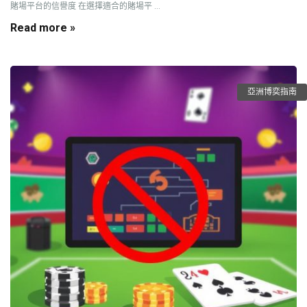
賭場平台的信譽度 在選擇適合的賭場平 ...
Read more »
亞洲博奕指南