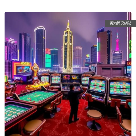
香港博奕網站