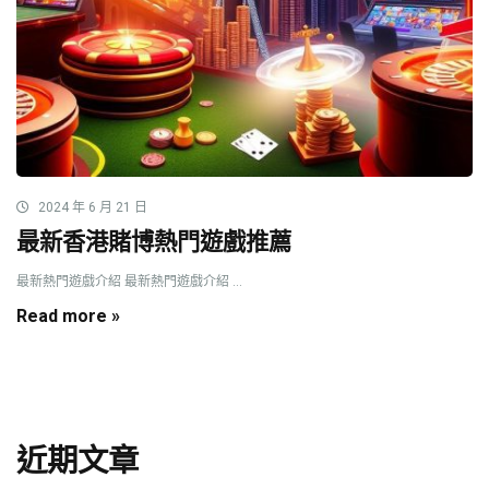
2024 年 6 月 21 日
最新香港賭博熱門遊戲推薦
最新熱門遊戲介紹 最新熱門遊戲介紹 ...
Read more »
近期文章