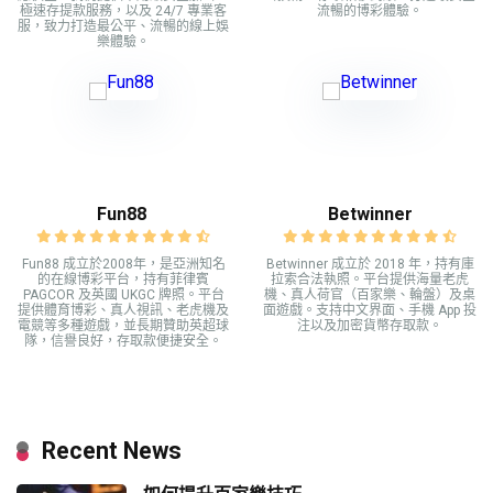
極速存提款服務，以及 24/7 專業客
流暢的博彩體驗。
服，致力打造最公平、流暢的線上娛
樂體驗。
Fun88
Betwinner
Fun88 成立於2008年，是亞洲知名
Betwinner 成立於 2018 年，持有庫
的在線博彩平台，持有菲律賓
拉索合法執照。平台提供海量老虎
PAGCOR 及英國 UKGC 牌照。平台
機、真人荷官（百家樂、輪盤）及桌
提供體育博彩、真人視訊、老虎機及
面遊戲。支持中文界面、手機 App 投
電競等多種遊戲，並長期贊助英超球
注以及加密貨幣存取款。
隊，信譽良好，存取款便捷安全。
Recent News