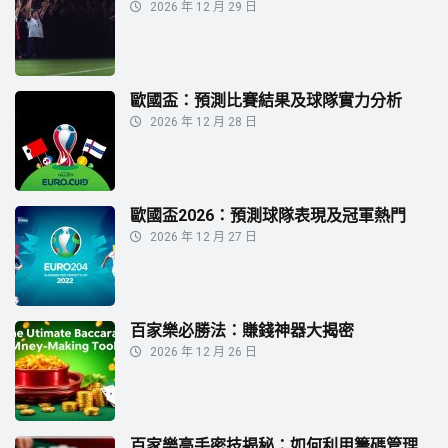
2026 年 12 月 29 日
歐國盃：預測比賽結果及球隊實力分析
2026 年 12 月 28 日
歐國盃2026：預測球隊表現及冠軍熱門
2026 年 12 月 27 日
百家樂必勝法：賺錢神器大揭密
2026 年 12 月 26 日
百家樂高手密技揭秘：如何利用籌碼管理