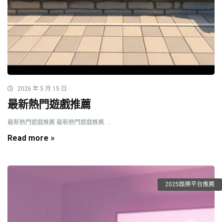
2026 年 5 月 15 日
最新熱門遊戲推薦
最新熱門遊戲推薦 最新熱門遊戲推薦: ...
Read more »
2025娛樂平台推薦