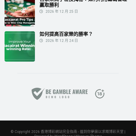
贏取勝利
2026 年 12 月 25 日
如何提高百家樂的勝率？
2026 年 12 月 24 日
© Copyright 2026 香港博彩網站完全指南 - 揾到你夢寐以求嘅博彩天堂 |