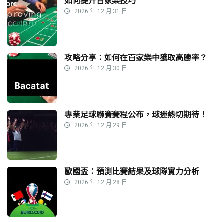
如何提升百家樂技巧
2026 年 12 月 31 日
攻略分享：如何在百家樂中獲取高勝率？
2026 年 12 月 30 日
專業足球聯賽賽程公布，球迷熱切期待！
2026 年 12 月 29 日
歐國盃：預測比賽結果及球隊實力分析
2026 年 12 月 28 日