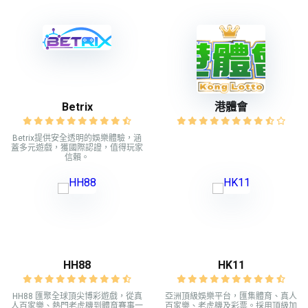
Betrix
港體會
Betrix提供安全透明的娛樂體驗，涵
蓋多元遊戲，獲國際認證，值得玩家
信賴。
HH88
HK11
HH88 匯聚全球頂尖博彩遊戲，從真
亞洲頂級娛樂平台，匯集體育、真人
人百家樂、熱門老虎機到體育賽事一
百家樂、老虎機及彩票。採用頂級加