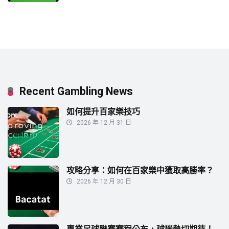
Recent Gambling News
如何提升百家樂技巧
2026 年 12 月 31 日
攻略分享：如何在百家樂中獲取高勝率？
2026 年 12 月 30 日