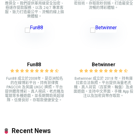
應俱全。我們提供軍用級安全加密、
密技術，存取款秒到賬，打造最安全
極速存提款服務，以及 24/7 專業客
流暢的博彩體驗。
服，致力打造最公平、流暢的線上娛
樂體驗。
Fun88
Betwinner
Fun88 成立於2008年，是亞洲知名
Betwinner 成立於 2018 年，持有庫
的在線博彩平台，持有菲律賓
拉索合法執照。平台提供海量老虎
PAGCOR 及英國 UKGC 牌照。平台
機、真人荷官（百家樂、輪盤）及桌
提供體育博彩、真人視訊、老虎機及
面遊戲。支持中文界面、手機 App 投
電競等多種遊戲，並長期贊助英超球
注以及加密貨幣存取款。
隊，信譽良好，存取款便捷安全。
Recent News