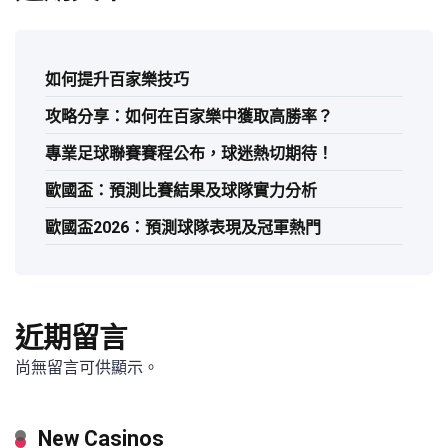
如何提升百家樂技巧
攻略分享：如何在百家樂中獲取高勝率？
專業足球聯賽賽程公布，球迷熱切期待！
歐國盃：預測比賽結果及球隊實力分析
歐國盃2026：預測球隊表現及冠軍熱門
近期留言
尚無留言可供顯示。
New Casinos