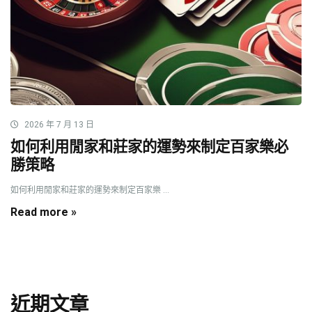
2026 年 7 月 13 日
如何利用閒家和莊家的運勢來制定百家樂必
勝策略
如何利用閒家和莊家的運勢來制定百家樂 ...
Read more »
近期文章