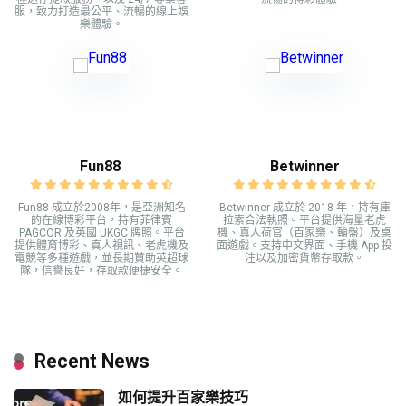
服，致力打造最公平、流暢的線上娛
樂體驗。
Fun88
Betwinner
Fun88 成立於2008年，是亞洲知名
Betwinner 成立於 2018 年，持有庫
的在線博彩平台，持有菲律賓
拉索合法執照。平台提供海量老虎
PAGCOR 及英國 UKGC 牌照。平台
機、真人荷官（百家樂、輪盤）及桌
提供體育博彩、真人視訊、老虎機及
面遊戲。支持中文界面、手機 App 投
電競等多種遊戲，並長期贊助英超球
注以及加密貨幣存取款。
隊，信譽良好，存取款便捷安全。
Recent News
如何提升百家樂技巧