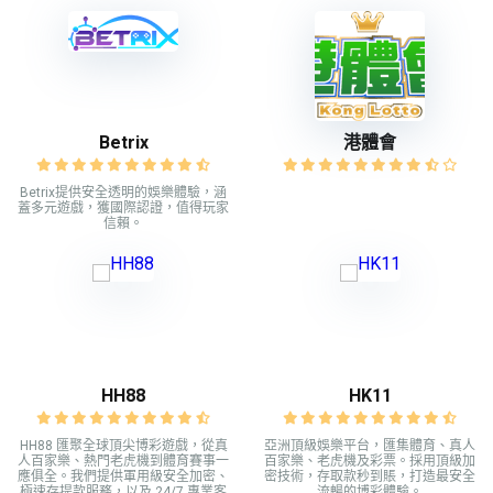
Betrix
港體會
Betrix提供安全透明的娛樂體驗，涵
蓋多元遊戲，獲國際認證，值得玩家
信賴。
HH88
HK11
HH88 匯聚全球頂尖博彩遊戲，從真
亞洲頂級娛樂平台，匯集體育、真人
人百家樂、熱門老虎機到體育賽事一
百家樂、老虎機及彩票。採用頂級加
應俱全。我們提供軍用級安全加密、
密技術，存取款秒到賬，打造最安全
極速存提款服務，以及 24/7 專業客
流暢的博彩體驗。