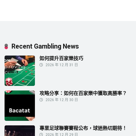
Recent Gambling News
如何提升百家樂技巧
2026 年 12 月 31 日
攻略分享：如何在百家樂中獲取高勝率？
2026 年 12 月 30 日
專業足球聯賽賽程公布，球迷熱切期待！
2026 年 12 月 29 日