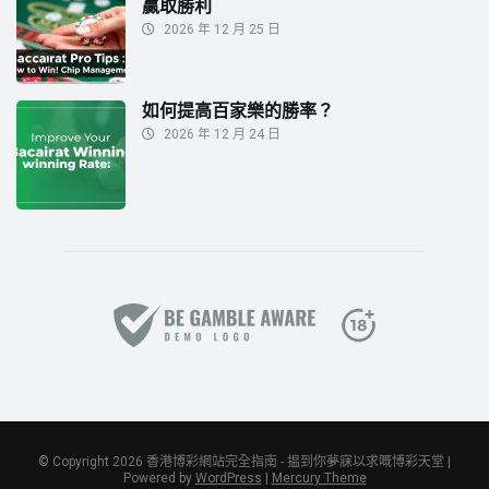
贏取勝利
2026 年 12 月 25 日
如何提高百家樂的勝率？
2026 年 12 月 24 日
© Copyright 2026 香港博彩網站完全指南 - 揾到你夢寐以求嘅博彩天堂 |
Powered by
WordPress
|
Mercury Theme