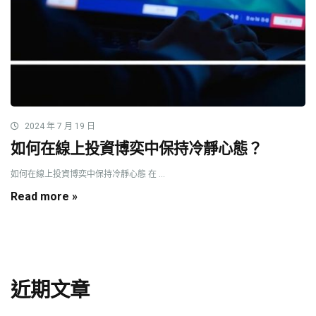
2024 年 7 月 19 日
如何在線上投資博奕中保持冷靜心態？
如何在線上投資博奕中保持冷靜心態 在 ...
Read more »
近期文章