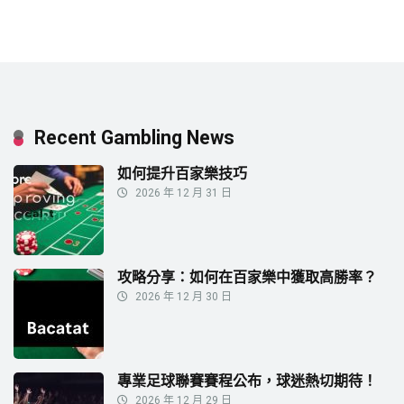
Recent Gambling News
如何提升百家樂技巧
2026 年 12 月 31 日
攻略分享：如何在百家樂中獲取高勝率？
2026 年 12 月 30 日
專業足球聯賽賽程公布，球迷熱切期待！
2026 年 12 月 29 日