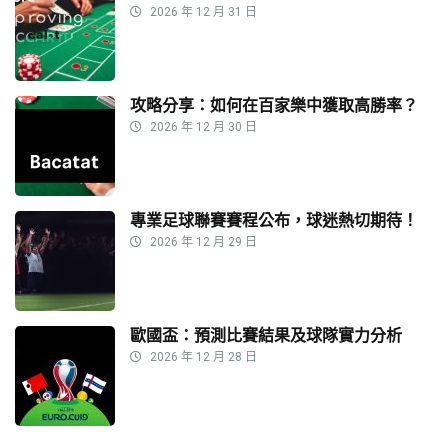
2026 年 12 月 31 日
攻略分享：如何在百家樂中獲取高勝率？
2026 年 12 月 30 日
專業足球聯賽賽程公布，球迷熱切期待！
2026 年 12 月 29 日
歐國盃：預測比賽結果及球隊實力分析
2026 年 12 月 28 日