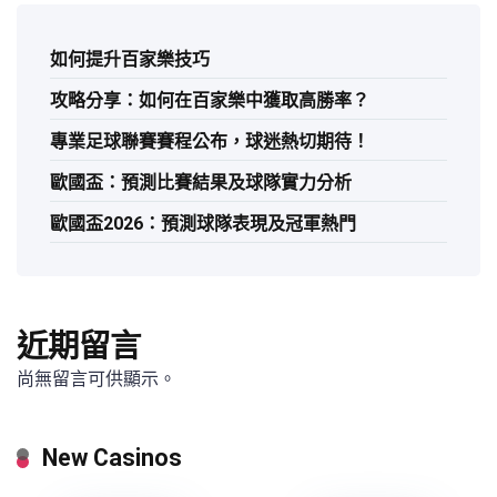
如何提升百家樂技巧
攻略分享：如何在百家樂中獲取高勝率？
專業足球聯賽賽程公布，球迷熱切期待！
歐國盃：預測比賽結果及球隊實力分析
歐國盃2026：預測球隊表現及冠軍熱門
近期留言
尚無留言可供顯示。
New Casinos