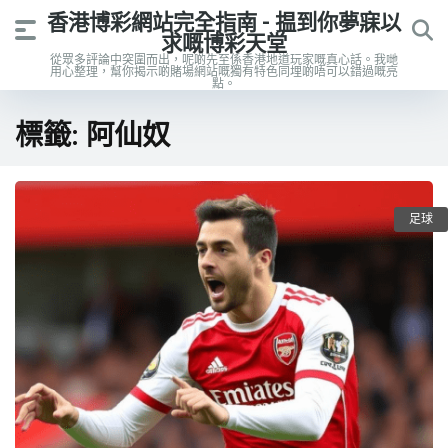
香港博彩網站完全指南 - 揾到你夢寐以
求嘅博彩天堂
從眾多評論中突圍而出，呢啲先至係香港地道玩家嘅真心話。我哋
用心整理，幫你揭示啲賭場網站嘅獨有特色同埋啲唔可以錯過嘅亮
點。
標籤:
阿仙奴
足球