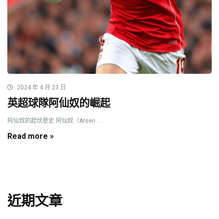
2024 年 4 月 23 日
英超球隊阿仙奴的崛起
阿仙奴的起伏歷史 阿仙奴（Arsen ...
Read more »
近期文章