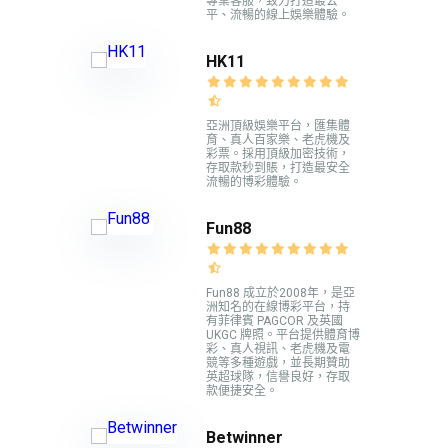
專業客服，致力打造最公
平、流暢的線上娛樂體驗。
HK11
亞洲頂級娛樂平台，匯集體
育、真人百家樂、老虎機及
彩票。採用頂級加密技術，
存取款秒到賬，打造最安全
流暢的博彩體驗。
Fun88
Fun88 成立於2008年，是亞
洲知名的在線博彩平台，持
有菲律賓 PAGCOR 及英國
UKGC 牌照。平台提供體育博
彩、真人視訊、老虎機及電
競等多種遊戲，並長期贊助
英超球隊，信譽良好，存取
款便捷安全。
Betwinner