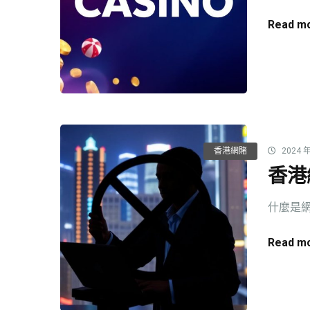
Read mo
香港網賭
2024 年
香港
什麼是網
Read mo