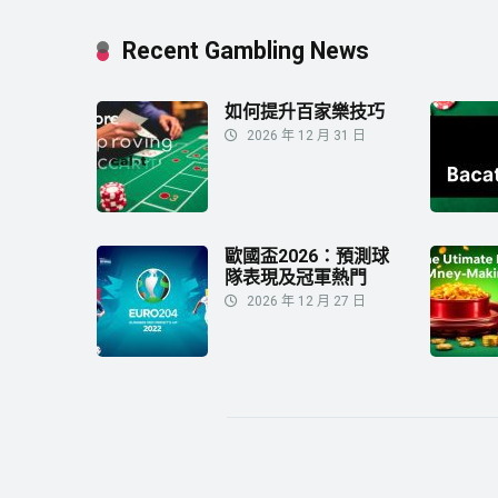
Recent Gambling News
如何提升百家樂技巧
2026 年 12 月 31 日
歐國盃2026：預測球
隊表現及冠軍熱門
2026 年 12 月 27 日