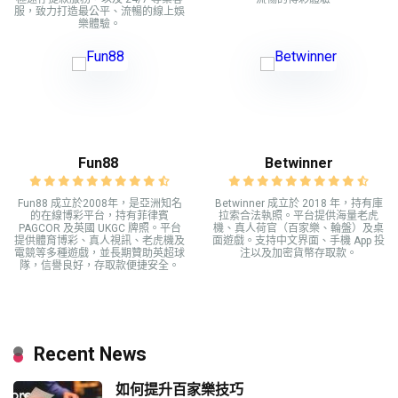
服，致力打造最公平、流暢的線上娛
樂體驗。
Fun88
Betwinner
Fun88 成立於2008年，是亞洲知名
Betwinner 成立於 2018 年，持有庫
的在線博彩平台，持有菲律賓
拉索合法執照。平台提供海量老虎
PAGCOR 及英國 UKGC 牌照。平台
機、真人荷官（百家樂、輪盤）及桌
提供體育博彩、真人視訊、老虎機及
面遊戲。支持中文界面、手機 App 投
電競等多種遊戲，並長期贊助英超球
注以及加密貨幣存取款。
隊，信譽良好，存取款便捷安全。
Recent News
如何提升百家樂技巧