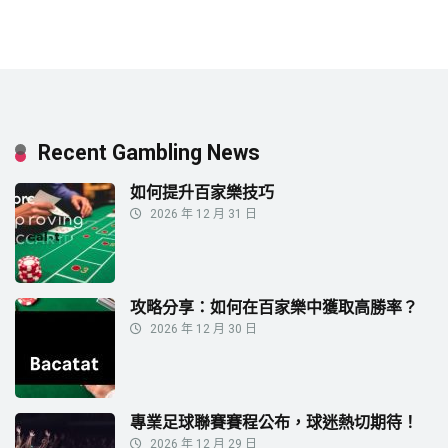
Recent Gambling News
如何提升百家樂技巧
2026 年 12 月 31 日
攻略分享：如何在百家樂中獲取高勝率？
2026 年 12 月 30 日
專業足球聯賽賽程公布，球迷熱切期待！
2026 年 12 月 29 日