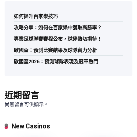
如何提升百家樂技巧
攻略分享：如何在百家樂中獲取高勝率？
專業足球聯賽賽程公布，球迷熱切期待！
歐國盃：預測比賽結果及球隊實力分析
歐國盃2026：預測球隊表現及冠軍熱門
近期留言
尚無留言可供顯示。
New Casinos