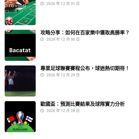
2026 年 12 月 31 日
攻略分享：如何在百家樂中獲取高勝率？
2026 年 12 月 30 日
專業足球聯賽賽程公布，球迷熱切期待！
2026 年 12 月 29 日
歐國盃：預測比賽結果及球隊實力分析
2026 年 12 月 28 日