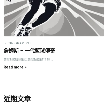
2026 年 4 月 29 日
詹姆斯 – 一代籃球傳奇
詹姆斯的籃球生涯 詹姆斯出生於198 ...
Read more »
近期文章