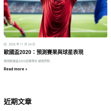
2026 年 11 月 24 日
歐國盃2020：預測賽果與球星表現
預測歐國盃2020冠軍隊伍 據我們對 ...
Read more »
近期文章