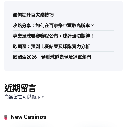
如何提升百家樂技巧
攻略分享：如何在百家樂中獲取高勝率？
專業足球聯賽賽程公布，球迷熱切期待！
歐國盃：預測比賽結果及球隊實力分析
歐國盃2026：預測球隊表現及冠軍熱門
近期留言
尚無留言可供顯示。
New Casinos