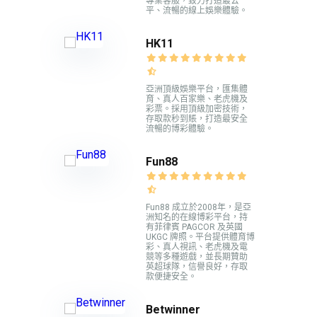
專業客服，致力打造最公
平、流暢的線上娛樂體驗。
HK11
亞洲頂級娛樂平台，匯集體
育、真人百家樂、老虎機及
彩票。採用頂級加密技術，
存取款秒到賬，打造最安全
流暢的博彩體驗。
Fun88
Fun88 成立於2008年，是亞
洲知名的在線博彩平台，持
有菲律賓 PAGCOR 及英國
UKGC 牌照。平台提供體育博
彩、真人視訊、老虎機及電
競等多種遊戲，並長期贊助
英超球隊，信譽良好，存取
款便捷安全。
Betwinner