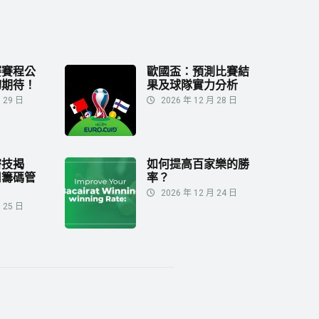
賽賽程公
歐國盃：預測比賽結
切期待！
果及球隊實力分析
 29 日
2026 年 12 月 28 日
密技揭
如何提高百家樂的勝
用籌碼管
率？
2026 年 12 月 24 日
 25 日