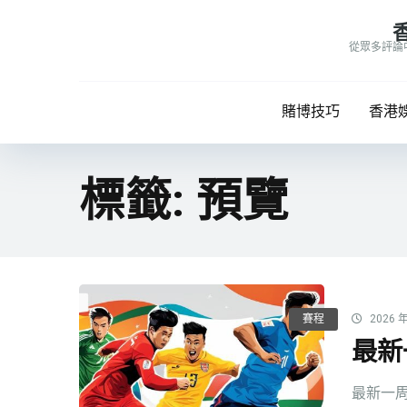
從眾多評論
賭博技巧
香港
標籤:
預覽
賽程
2026 年
最新
最新一周