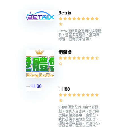
Betrix
Betrix提供安全透明的娛樂體
驗，涵蓋多元遊戲，獲國際
認證，值得玩家信賴。
港體會
HH88
HH88 匯聚全球頂尖博彩遊
戲，從真人百家樂、熱門老
虎機到體育賽事一應俱全。
我們提供軍用級安全加密、
極速存提款服務，以及 24/7