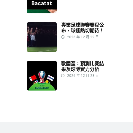
專業足球聯賽賽程公
布，球迷熱切期待！
2026 年 12 月 29 日
歐國盃：預測比賽結
果及球隊實力分析
2026 年 12 月 28 日