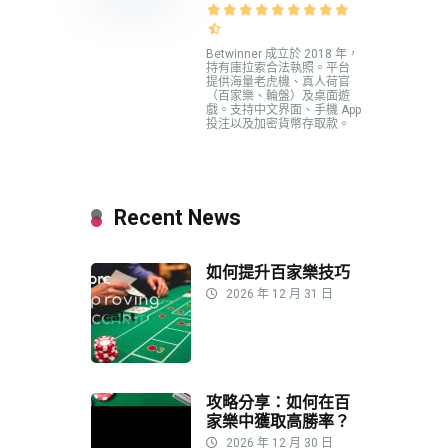
Betwinner 成立於 2018 年，
持有庫拉索合法執照。平台
提供海量老虎機、真人荷官
（百家樂、輪盤）及桌面遊
戲。支持中文界面、手機 App
投注以及加密貨幣存取款。
Recent News
如何提升百家樂技巧
2026 年 12 月 31 日
攻略分享：如何在百
家樂中獲取高勝率？
2026 年 12 月 30 日