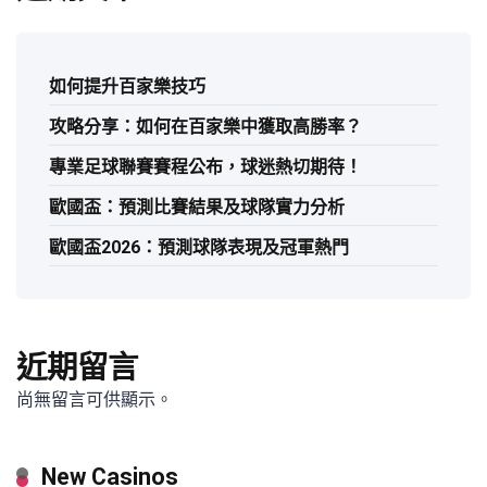
如何提升百家樂技巧
攻略分享：如何在百家樂中獲取高勝率？
專業足球聯賽賽程公布，球迷熱切期待！
歐國盃：預測比賽結果及球隊實力分析
歐國盃2026：預測球隊表現及冠軍熱門
近期留言
尚無留言可供顯示。
New Casinos