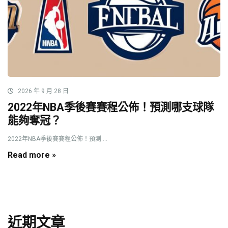
2026 年 9 月 28 日
2022年NBA季後賽賽程公佈！預測哪支球隊
能夠奪冠？
2022年NBA季後賽賽程公佈！預測 ...
Read more »
近期文章