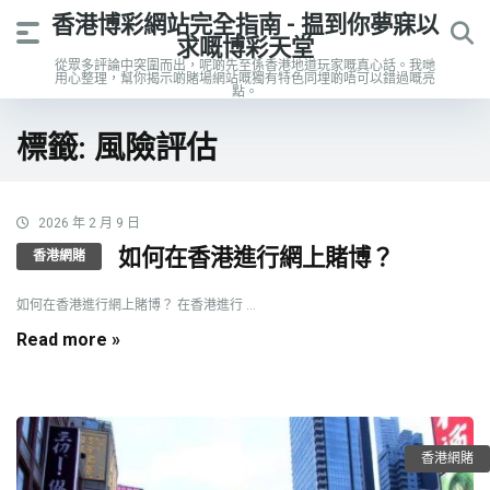
香港博彩網站完全指南 - 揾到你夢寐以
求嘅博彩天堂
從眾多評論中突圍而出，呢啲先至係香港地道玩家嘅真心話。我哋
用心整理，幫你揭示啲賭場網站嘅獨有特色同埋啲唔可以錯過嘅亮
點。
標籤:
風險評估
2026 年 2 月 9 日
如何在香港進行網上賭博？
香港網賭
如何在香港進行網上賭博？ 在香港進行 ...
Read more »
香港網賭