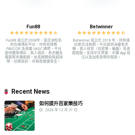
Fun88
Betwinner
Fun88 成立於2008年，是亞洲知名
Betwinner 成立於 2018 年，持有庫
的在線博彩平台，持有菲律賓
拉索合法執照。平台提供海量老虎
PAGCOR 及英國 UKGC 牌照。平台
機、真人荷官（百家樂、輪盤）及桌
提供體育博彩、真人視訊、老虎機及
面遊戲。支持中文界面、手機 App 投
電競等多種遊戲，並長期贊助英超球
注以及加密貨幣存取款。
隊，信譽良好，存取款便捷安全。
Recent News
如何提升百家樂技巧
2026 年 12 月 31 日