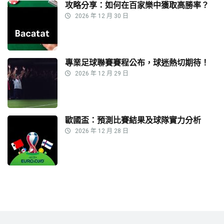
攻略分享：如何在百家樂中獲取高勝率？
2026 年 12 月 30 日
專業足球聯賽賽程公布，球迷熱切期待！
2026 年 12 月 29 日
歐國盃：預測比賽結果及球隊實力分析
2026 年 12 月 28 日