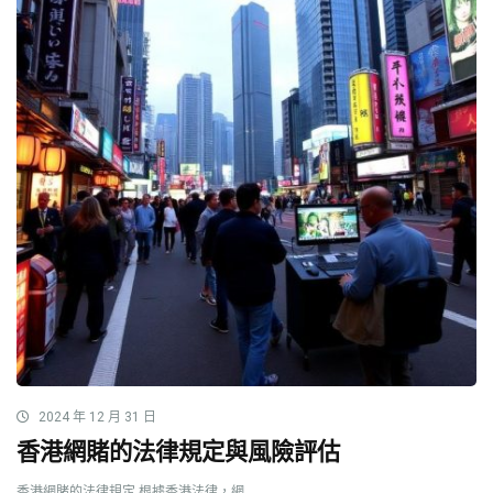
2024 年 12 月 31 日
香港網賭的法律規定與風險評估
香港網賭的法律規定 根據香港法律，網 ...