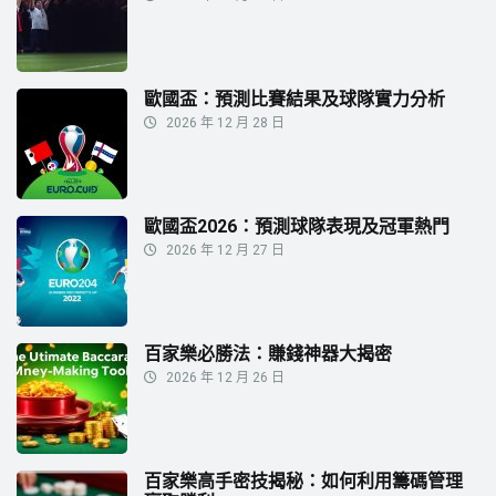
歐國盃：預測比賽結果及球隊實力分析
2026 年 12 月 28 日
歐國盃2026：預測球隊表現及冠軍熱門
2026 年 12 月 27 日
百家樂必勝法：賺錢神器大揭密
2026 年 12 月 26 日
百家樂高手密技揭秘：如何利用籌碼管理