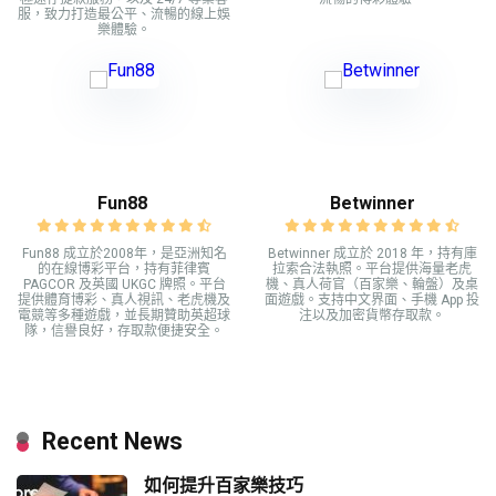
服，致力打造最公平、流暢的線上娛
樂體驗。
Fun88
Betwinner
Fun88 成立於2008年，是亞洲知名
Betwinner 成立於 2018 年，持有庫
的在線博彩平台，持有菲律賓
拉索合法執照。平台提供海量老虎
PAGCOR 及英國 UKGC 牌照。平台
機、真人荷官（百家樂、輪盤）及桌
提供體育博彩、真人視訊、老虎機及
面遊戲。支持中文界面、手機 App 投
電競等多種遊戲，並長期贊助英超球
注以及加密貨幣存取款。
隊，信譽良好，存取款便捷安全。
Recent News
如何提升百家樂技巧