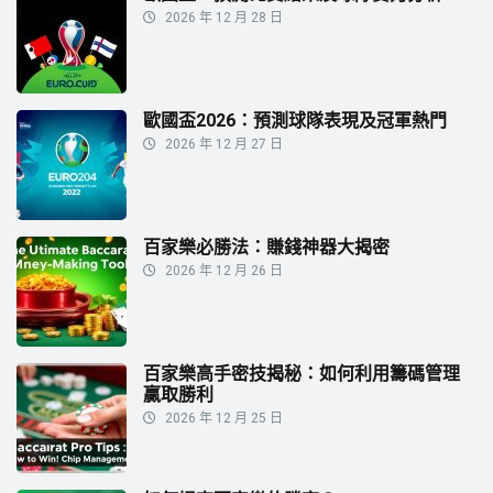
2026 年 12 月 28 日
歐國盃2026：預測球隊表現及冠軍熱門
2026 年 12 月 27 日
百家樂必勝法：賺錢神器大揭密
2026 年 12 月 26 日
百家樂高手密技揭秘：如何利用籌碼管理
贏取勝利
2026 年 12 月 25 日