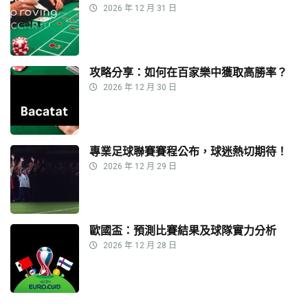
2026 年 12 月 31 日
攻略分享：如何在百家樂中獲取高勝率？
2026 年 12 月 30 日
專業足球聯賽賽程公布，球迷熱切期待！
2026 年 12 月 29 日
歐國盃：預測比賽結果及球隊實力分析
2026 年 12 月 28 日