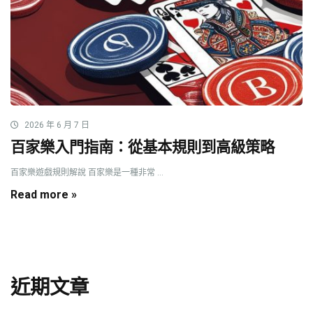
2026 年 6 月 7 日
百家樂入門指南：從基本規則到高級策略
百家樂遊戲規則解說 百家樂是一種非常 ...
Read more »
近期文章