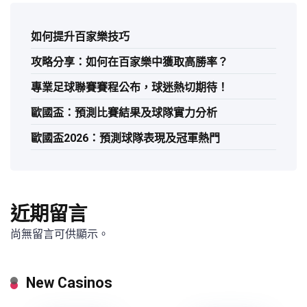
如何提升百家樂技巧
攻略分享：如何在百家樂中獲取高勝率？
專業足球聯賽賽程公布，球迷熱切期待！
歐國盃：預測比賽結果及球隊實力分析
歐國盃2026：預測球隊表現及冠軍熱門
近期留言
尚無留言可供顯示。
New Casinos