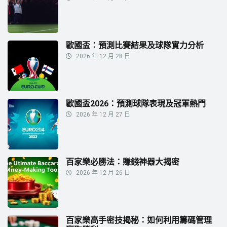
歐國盃：預測比賽結果及球隊實力分析
2026 年 12 月 28 日
歐國盃2026：預測球隊表現及冠軍熱門
2026 年 12 月 27 日
百家樂必勝法：賺錢神器大揭密
2026 年 12 月 26 日
百家樂高手密技揭秘：如何利用籌碼管理