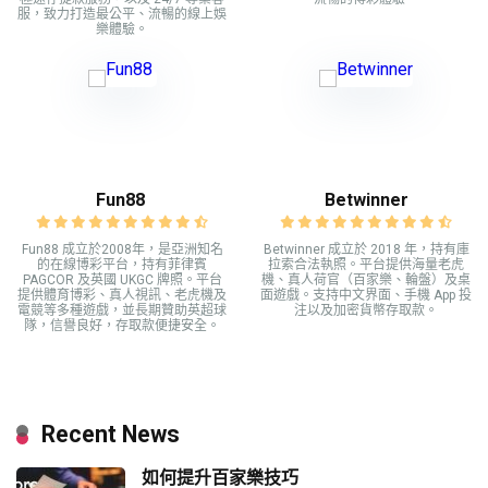
服，致力打造最公平、流暢的線上娛
樂體驗。
Fun88
Betwinner
Fun88 成立於2008年，是亞洲知名
Betwinner 成立於 2018 年，持有庫
的在線博彩平台，持有菲律賓
拉索合法執照。平台提供海量老虎
PAGCOR 及英國 UKGC 牌照。平台
機、真人荷官（百家樂、輪盤）及桌
提供體育博彩、真人視訊、老虎機及
面遊戲。支持中文界面、手機 App 投
電競等多種遊戲，並長期贊助英超球
注以及加密貨幣存取款。
隊，信譽良好，存取款便捷安全。
Recent News
如何提升百家樂技巧