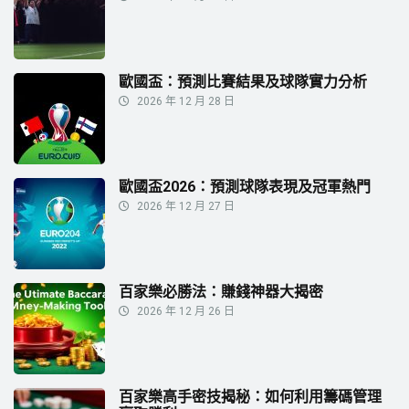
歐國盃：預測比賽結果及球隊實力分析
2026 年 12 月 28 日
歐國盃2026：預測球隊表現及冠軍熱門
2026 年 12 月 27 日
百家樂必勝法：賺錢神器大揭密
2026 年 12 月 26 日
百家樂高手密技揭秘：如何利用籌碼管理