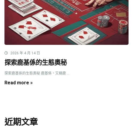
2026 年 4 月 14 日
探索鹿基係的生態奧秘
探索鹿基係的生態奧秘 鹿基係，又稱鹿 ...
Read more »
近期文章