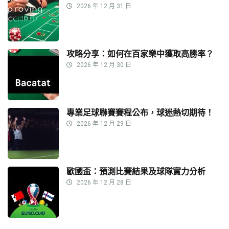
2026 年 12 月 31 日
攻略分享：如何在百家樂中獲取高勝率？
2026 年 12 月 30 日
專業足球聯賽賽程公布，球迷熱切期待！
2026 年 12 月 29 日
歐國盃：預測比賽結果及球隊實力分析
2026 年 12 月 28 日