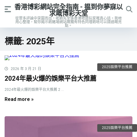
香港博彩網站完全指南 - 揾到你夢寐以
求嘅博彩天堂
從眾多評論中突圍而出，呢啲先至係香港地道玩家嘅真心話。我哋
用心整理，幫你揭示啲賭場網站嘅獨有特色同埋啲唔可以錯過嘅亮
點。
標籤:
2025年
2025娛樂平台推薦
2026 年 3 月 21 日
2024年最火爆的娛樂平台大推薦
2024年最火爆的娛樂平台大推薦 2 ...
Read more »
2025娛樂平台推薦