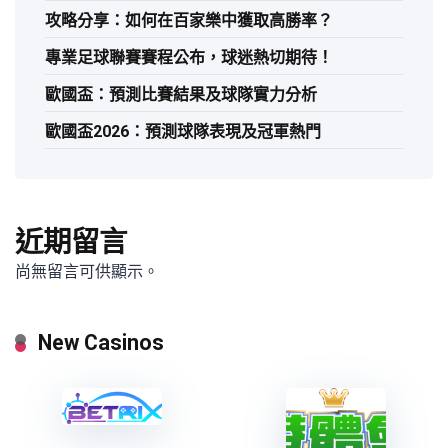
攻略分享：如何在百家樂中獲取高勝率？
專業足球聯賽賽程公布，球迷熱切期待！
歐國盃：預測比賽結果及球隊實力分析
歐國盃2026：預測球隊表現及冠軍熱門
近期留言
尚無留言可供顯示。
New Casinos