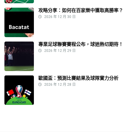
攻略分享：如何在百家樂中獲取高勝率？
2026 年 12 月 30 日
專業足球聯賽賽程公布，球迷熱切期待！
2026 年 12 月 29 日
歐國盃：預測比賽結果及球隊實力分析
2026 年 12 月 28 日