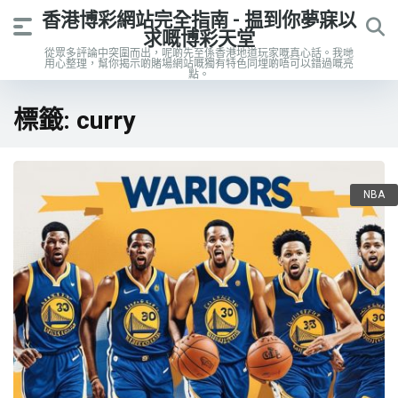
香港博彩網站完全指南 - 揾到你夢寐以
求嘅博彩天堂
從眾多評論中突圍而出，呢啲先至係香港地道玩家嘅真心話。我哋
用心整理，幫你揭示啲賭場網站嘅獨有特色同埋啲唔可以錯過嘅亮
點。
標籤:
curry
NBA