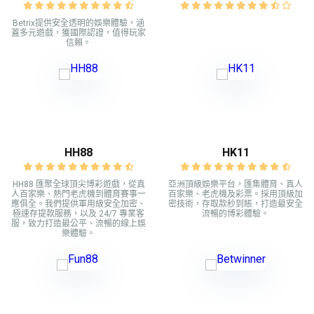
Betrix提供安全透明的娛樂體驗，涵
蓋多元遊戲，獲國際認證，值得玩家
信賴。
HH88
HK11
HH88 匯聚全球頂尖博彩遊戲，從真
亞洲頂級娛樂平台，匯集體育、真人
人百家樂、熱門老虎機到體育賽事一
百家樂、老虎機及彩票。採用頂級加
應俱全。我們提供軍用級安全加密、
密技術，存取款秒到賬，打造最安全
極速存提款服務，以及 24/7 專業客
流暢的博彩體驗。
服，致力打造最公平、流暢的線上娛
樂體驗。