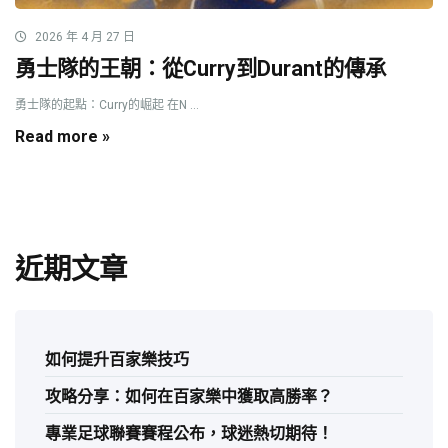
2026 年 4 月 27 日
勇士隊的王朝：從Curry到Durant的傳承
勇士隊的起點：Curry的崛起 在N ...
Read more »
近期文章
如何提升百家樂技巧
攻略分享：如何在百家樂中獲取高勝率？
專業足球聯賽賽程公布，球迷熱切期待！