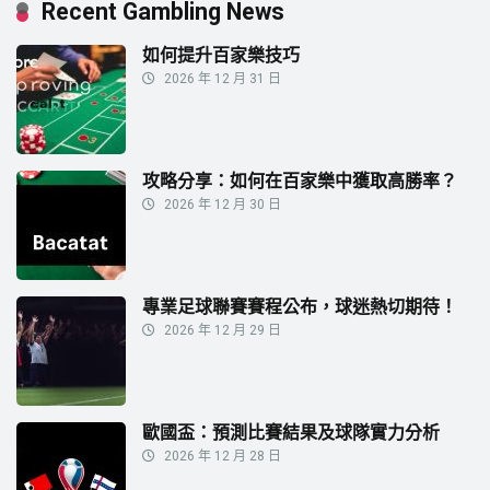
Recent Gambling News
如何提升百家樂技巧
2026 年 12 月 31 日
攻略分享：如何在百家樂中獲取高勝率？
2026 年 12 月 30 日
專業足球聯賽賽程公布，球迷熱切期待！
2026 年 12 月 29 日
歐國盃：預測比賽結果及球隊實力分析
2026 年 12 月 28 日