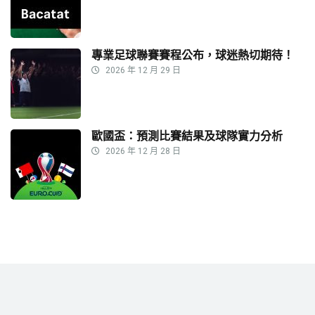
專業足球聯賽賽程公布，球迷熱切期待！
2026 年 12 月 29 日
歐國盃：預測比賽結果及球隊實力分析
2026 年 12 月 28 日