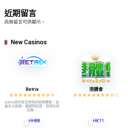
近期留言
尚無留言可供顯示。
New Casinos
Betrix
港體會
Betrix提供安全透明的娛樂體驗，涵
蓋多元遊戲，獲國際認證，值得玩家
信賴。