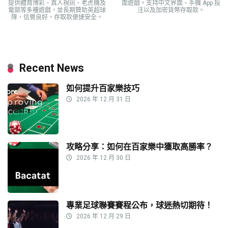
提供體育博彩、真人視訊、老虎機及
面遊戲。支持中文界面、手機 App 投
電競等多種遊戲，並長期贊助英超球
注以及加密貨幣存取款。
隊，信譽良好，存取款便捷安全。
Recent News
如何提升百家樂技巧
2026 年 12 月 31 日
攻略分享：如何在百家樂中獲取高勝率？
2026 年 12 月 30 日
專業足球聯賽賽程公布，球迷熱切期待！
2026 年 12 月 29 日