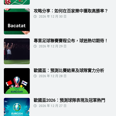
攻略分享：如何在百家樂中獲取高勝率？
2026 年 12 月 30 日
專業足球聯賽賽程公布，球迷熱切期待！
2026 年 12 月 29 日
歐國盃：預測比賽結果及球隊實力分析
2026 年 12 月 28 日
歐國盃2026：預測球隊表現及冠軍熱門
2026 年 12 月 27 日