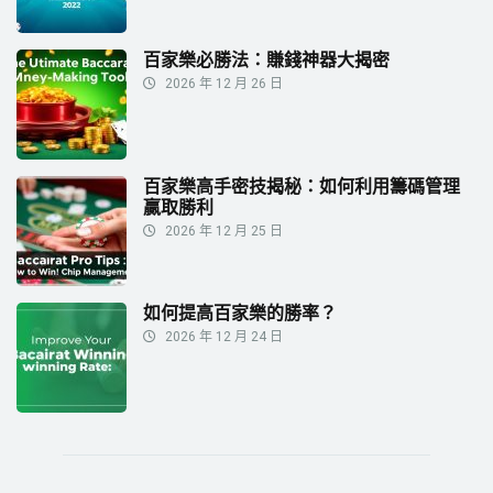
百家樂必勝法：賺錢神器大揭密
2026 年 12 月 26 日
百家樂高手密技揭秘：如何利用籌碼管理
贏取勝利
2026 年 12 月 25 日
如何提高百家樂的勝率？
2026 年 12 月 24 日