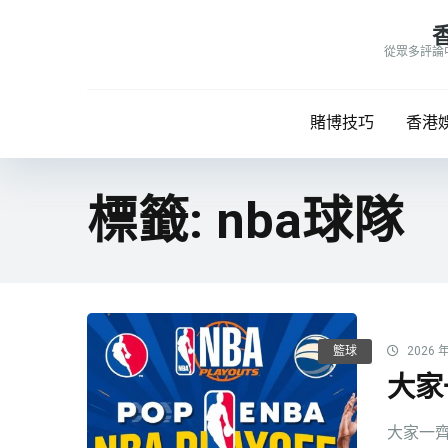
從眾多評論
賭博技巧
香港
標籤:
nba球隊
籃球
2026 年
大家
大家一齊