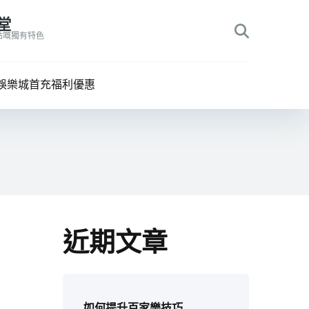
堂
站嘅獨有特色
娛樂城首充福利優惠
近期文章
如何提升百家樂技巧