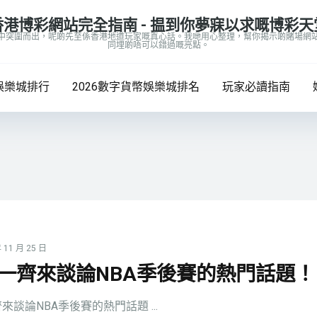
香港博彩網站完全指南 - 揾到你夢寐以求嘅博彩天
中突圍而出，呢啲先至係香港地道玩家嘅真心話。我哋用心整理，幫你揭示啲賭場網
同埋啲唔可以錯過嘅亮點。
娛樂城排行
2026數字貨幣娛樂城排名
玩家必讀指南
 11 月 25 日
一齊來談論NBA季後賽的熱門話題！
來談論NBA季後賽的熱門話題 ...