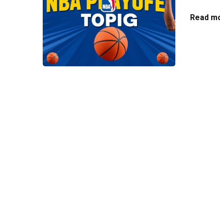
Read mo