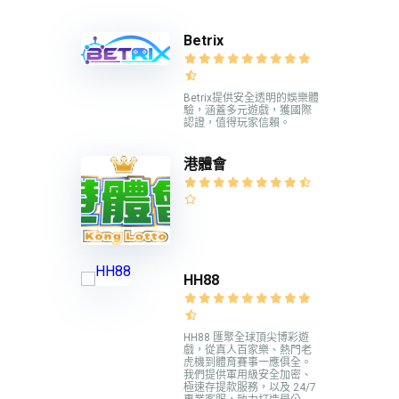
Betrix
Betrix提供安全透明的娛樂體
驗，涵蓋多元遊戲，獲國際
認證，值得玩家信賴。
港體會
HH88
HH88 匯聚全球頂尖博彩遊
戲，從真人百家樂、熱門老
虎機到體育賽事一應俱全。
我們提供軍用級安全加密、
極速存提款服務，以及 24/7