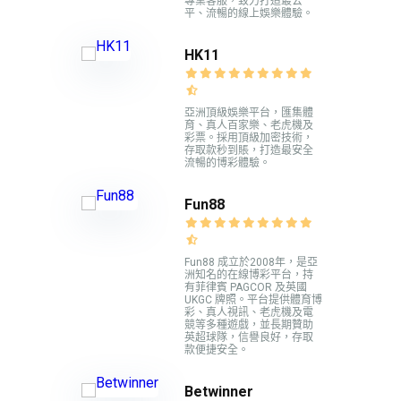
專業客服，致力打造最公
平、流暢的線上娛樂體驗。
HK11
亞洲頂級娛樂平台，匯集體
育、真人百家樂、老虎機及
彩票。採用頂級加密技術，
存取款秒到賬，打造最安全
流暢的博彩體驗。
Fun88
Fun88 成立於2008年，是亞
洲知名的在線博彩平台，持
有菲律賓 PAGCOR 及英國
UKGC 牌照。平台提供體育博
彩、真人視訊、老虎機及電
競等多種遊戲，並長期贊助
英超球隊，信譽良好，存取
款便捷安全。
Betwinner