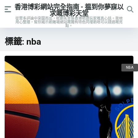
香港博彩網站完全指南 - 揾到你夢寐以
求嘅博彩天堂
從眾多評論中突圍而出，呢啲先至係香港地道玩家嘅真心話。我哋
用心整理，幫你揭示啲賭場網站嘅獨有特色同埋啲唔可以錯過嘅亮
點。
標籤:
nba
NBA