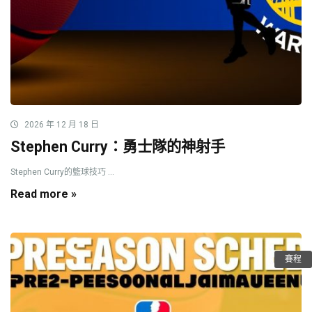
2026 年 12 月 18 日
Stephen Curry：勇士隊的神射手
Stephen Curry的籃球技巧 ...
Read more »
賽程