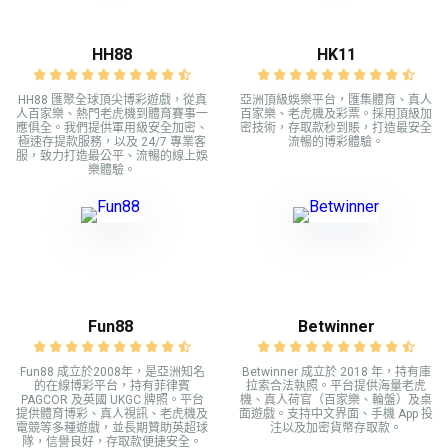
HH88
HK11
HH88 匯聚全球頂尖博彩遊戲，從真
亞洲頂級娛樂平台，匯集體育、真人
人百家樂、熱門老虎機到體育賽事一
百家樂、老虎機及彩票。採用頂級加
應俱全。我們提供軍用級安全加密、
密技術，存取款秒到賬，打造最安全
極速存提款服務，以及 24/7 專業客
流暢的博彩體驗。
服，致力打造最公平、流暢的線上娛
樂體驗。
Fun88
Betwinner
Fun88 成立於2008年，是亞洲知名
Betwinner 成立於 2018 年，持有庫
的在線博彩平台，持有菲律賓
拉索合法執照。平台提供海量老虎
PAGCOR 及英國 UKGC 牌照。平台
機、真人荷官（百家樂、輪盤）及桌
提供體育博彩、真人視訊、老虎機及
面遊戲。支持中文界面、手機 App 投
電競等多種遊戲，並長期贊助英超球
注以及加密貨幣存取款。
隊，信譽良好，存取款便捷安全。