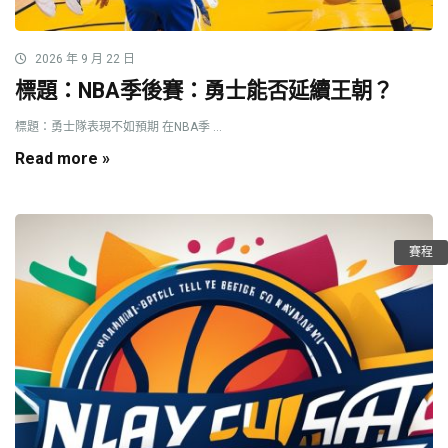
2026 年 9 月 22 日
標題：NBA季後賽：勇士能否延續王朝？
標題：勇士隊表現不如預期 在NBA季 ...
Read more »
賽程