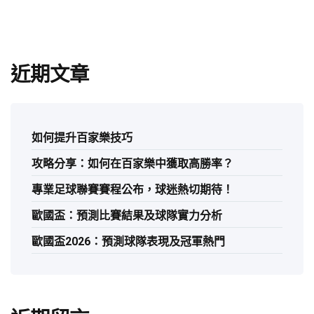
近期文章
如何提升百家樂技巧
攻略分享：如何在百家樂中獲取高勝率？
專業足球聯賽賽程公布，球迷熱切期待！
歐國盃：預測比賽結果及球隊實力分析
歐國盃2026：預測球隊表現及冠軍熱門