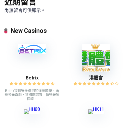
近期留言
尚無留言可供顯示。
New Casinos
Betrix
港體會
Betrix提供安全透明的娛樂體驗，涵
蓋多元遊戲，獲國際認證，值得玩家
信賴。