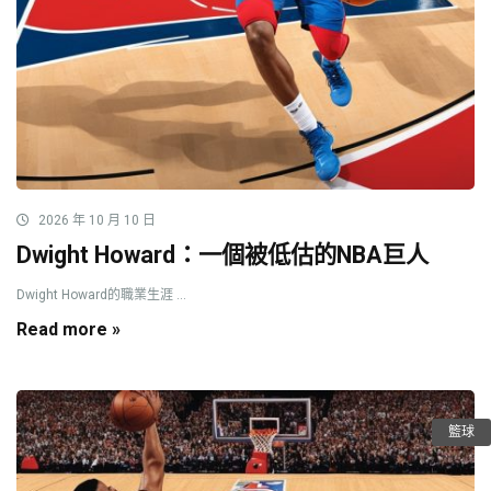
2026 年 10 月 10 日
Dwight Howard：一個被低估的NBA巨人
Dwight Howard的職業生涯 ...
Read more »
籃球