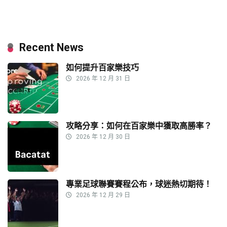
Recent News
如何提升百家樂技巧
2026 年 12 月 31 日
攻略分享：如何在百家樂中獲取高勝率？
2026 年 12 月 30 日
專業足球聯賽賽程公布，球迷熱切期待！
2026 年 12 月 29 日