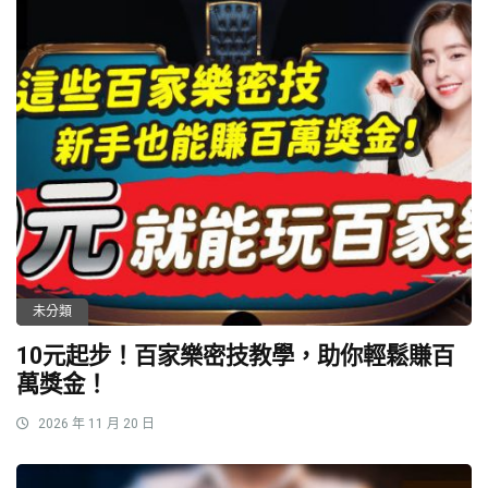
未分類
10元起步！百家樂密技教學，助你輕鬆賺百
萬獎金！
2026 年 11 月 20 日