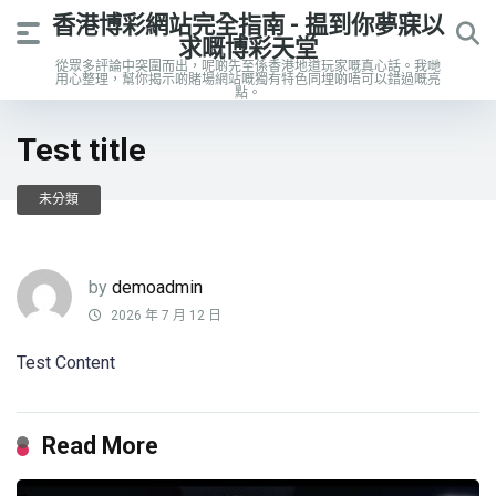
香港博彩網站完全指南 - 揾到你夢寐以
求嘅博彩天堂
從眾多評論中突圍而出，呢啲先至係香港地道玩家嘅真心話。我哋
用心整理，幫你揭示啲賭場網站嘅獨有特色同埋啲唔可以錯過嘅亮
點。
Test title
未分類
by
demoadmin
2026 年 7 月 12 日
Test Content
Read More