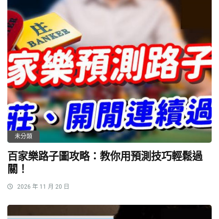
未分類
百家樂路子圖攻略：教你用預測技巧輕鬆過
關！
2026 年 11 月 20 日