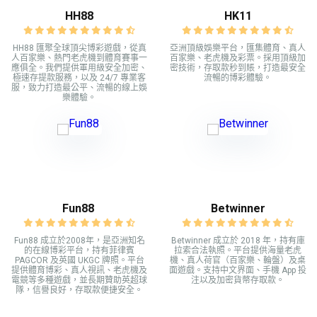
HH88
HK11
HH88 匯聚全球頂尖博彩遊戲，從真
亞洲頂級娛樂平台，匯集體育、真人
人百家樂、熱門老虎機到體育賽事一
百家樂、老虎機及彩票。採用頂級加
應俱全。我們提供軍用級安全加密、
密技術，存取款秒到賬，打造最安全
極速存提款服務，以及 24/7 專業客
流暢的博彩體驗。
服，致力打造最公平、流暢的線上娛
樂體驗。
Fun88
Betwinner
Fun88 成立於2008年，是亞洲知名
Betwinner 成立於 2018 年，持有庫
的在線博彩平台，持有菲律賓
拉索合法執照。平台提供海量老虎
PAGCOR 及英國 UKGC 牌照。平台
機、真人荷官（百家樂、輪盤）及桌
提供體育博彩、真人視訊、老虎機及
面遊戲。支持中文界面、手機 App 投
電競等多種遊戲，並長期贊助英超球
注以及加密貨幣存取款。
隊，信譽良好，存取款便捷安全。