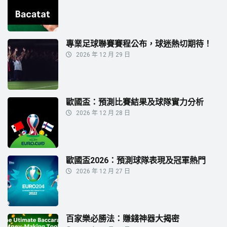
專業足球聯賽賽程公布，球迷熱切期待！
2026 年 12 月 29 日
歐國盃：預測比賽結果及球隊實力分析
2026 年 12 月 28 日
歐國盃2026：預測球隊表現及冠軍熱門
2026 年 12 月 27 日
百家樂必勝法：賺錢神器大揭密