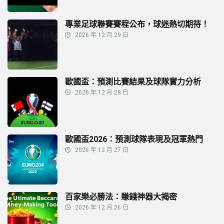
專業足球聯賽賽程公布，球迷熱切期待！
2026 年 12 月 29 日
歐國盃：預測比賽結果及球隊實力分析
2026 年 12 月 28 日
歐國盃2026：預測球隊表現及冠軍熱門
2026 年 12 月 27 日
百家樂必勝法：賺錢神器大揭密
2026 年 12 月 26 日