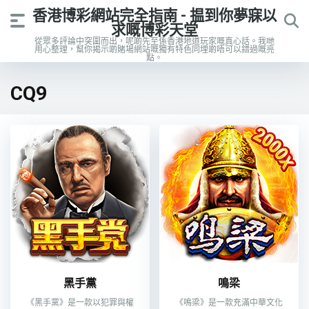
香港博彩網站完全指南 - 揾到你夢寐以
求嘅博彩天堂
從眾多評論中突圍而出，呢啲先至係香港地道玩家嘅真心話。我哋
用心整理，幫你揭示啲賭場網站嘅獨有特色同埋啲唔可以錯過嘅亮
點。
CQ9
黑手黨
鳴梁
《黑手黨》是一款以犯罪與權
《鳴梁》是一款充滿中華文化