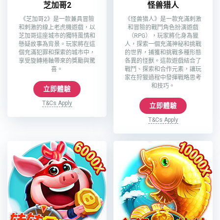
芝加哥2
怪兽猎人
《芝加哥2》是一款兼具冒險
《怪兽猎人》是一款充滿刺激
和刺激的線上老虎機遊戲，以
和冒險的戰鬥角色扮演遊戲
芝加哥這座城市的獨特風情和
（RPG），玩家將化身為獵
懸疑故事為背景。玩家將在這
人，探索一個充滿神秘和挑戰
個充滿犯罪和探索的城市中，
的世界，捕獲和挑戰多種形態
享受旋轉捲軸帶來的獎勵與驚
各異的怪獸。這款遊戲結合了
喜。
戰鬥、探索和合作元素，讓玩
家在狩獵過程中發揮戰略思考
和技巧。
立即體驗
T&Cs Apply
立即體驗
T&Cs Apply