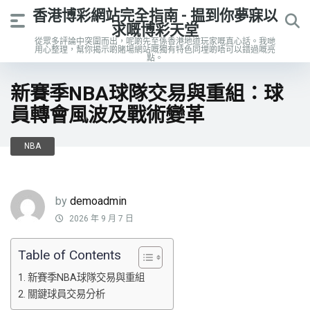
香港博彩網站完全指南 - 揾到你夢寐以
求嘅博彩天堂
從眾多評論中突圍而出，呢啲先至係香港地道玩家嘅真心話。我哋
用心整理，幫你揭示啲賭場網站嘅獨有特色同埋啲唔可以錯過嘅亮
點。
新賽季NBA球隊交易與重組：球
員轉會風波及戰術變革
NBA
by
demoadmin
2026 年 9 月 7 日
Table of Contents
新賽季NBA球隊交易與重組
關鍵球員交易分析