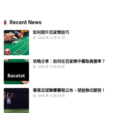
Recent News
如何提升百家樂技巧
2026 年 12 月 31 日
攻略分享：如何在百家樂中獲取高勝率？
2026 年 12 月 30 日
專業足球聯賽賽程公布，球迷熱切期待！
2026 年 12 月 29 日