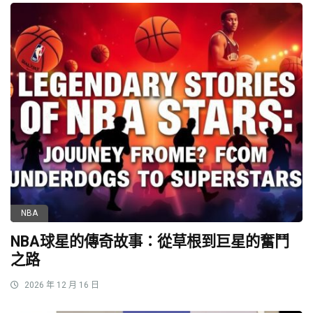
NBA
NBA球星的傳奇故事：從草根到巨星的奮鬥
之路
2026 年 12 月 16 日