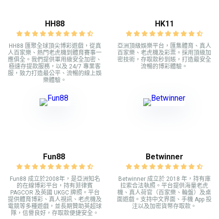
HH88
HK11
HH88 匯聚全球頂尖博彩遊戲，從真
亞洲頂級娛樂平台，匯集體育、真人
人百家樂、熱門老虎機到體育賽事一
百家樂、老虎機及彩票。採用頂級加
應俱全。我們提供軍用級安全加密、
密技術，存取款秒到賬，打造最安全
極速存提款服務，以及 24/7 專業客
流暢的博彩體驗。
服，致力打造最公平、流暢的線上娛
樂體驗。
Fun88
Betwinner
Fun88 成立於2008年，是亞洲知名
Betwinner 成立於 2018 年，持有庫
的在線博彩平台，持有菲律賓
拉索合法執照。平台提供海量老虎
PAGCOR 及英國 UKGC 牌照。平台
機、真人荷官（百家樂、輪盤）及桌
提供體育博彩、真人視訊、老虎機及
面遊戲。支持中文界面、手機 App 投
電競等多種遊戲，並長期贊助英超球
注以及加密貨幣存取款。
隊，信譽良好，存取款便捷安全。