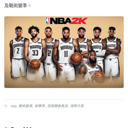
及戰術變革。
nba
,
戰術變革
,
新賽季
,
球員轉會風波
,
球隊交易