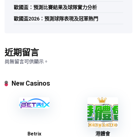
歐國盃：預測比賽結果及球隊實力分析
歐國盃2026：預測球隊表現及冠軍熱門
近期留言
尚無留言可供顯示。
New Casinos
Betrix
港體會