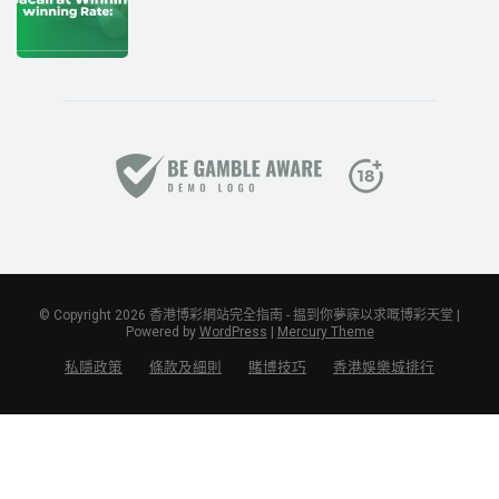
© Copyright 2026 香港博彩網站完全指南 - 揾到你夢寐以求嘅博彩天堂 |
Powered by
WordPress
|
Mercury Theme
私隱政策
條款及細則
賭博技巧
香港娛樂城排行