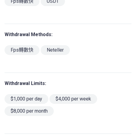
Fps轉數快
USDT
Withdrawal Methods:
Fps轉數快
Neteller
Withdrawal Limits:
$1,000 per day
$4,000 per week
$8,000 per month