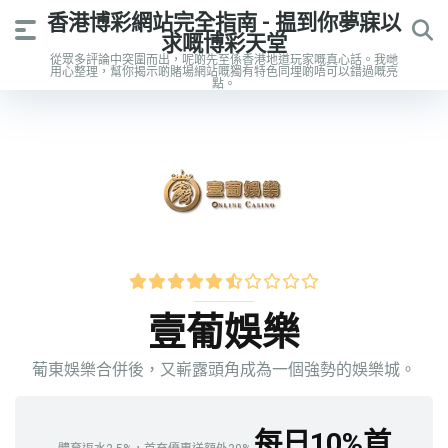
香港博彩網站完全指南 - 揾到你夢寐以
求嘅博彩天堂
從眾多評論中突圍而出，呢啲先至係香港地道玩家嘅真心話。我哋
用心整理，幫你揭示啲賭場網站嘅獨有特色同埋啲唔可以錯過嘅亮
點。
壹葡娛樂
葡東娛樂合併後，又嶄露頭角成為一個強勢的娛樂城。
每日10%首