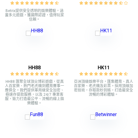
Betrix提供安全透明的娛樂體驗，涵
蓋多元遊戲，獲國際認證，值得玩家
信賴。
HH88
HK11
HH88 匯聚全球頂尖博彩遊戲，從真
亞洲頂級娛樂平台，匯集體育、真人
人百家樂、熱門老虎機到體育賽事一
百家樂、老虎機及彩票。採用頂級加
應俱全。我們提供軍用級安全加密、
密技術，存取款秒到賬，打造最安全
極速存提款服務，以及 24/7 專業客
流暢的博彩體驗。
服，致力打造最公平、流暢的線上娛
樂體驗。