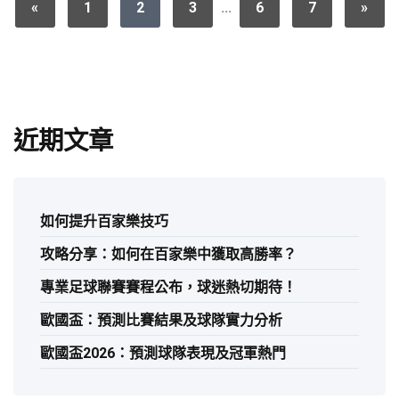
«
1
2
3
...
6
7
»
近期文章
如何提升百家樂技巧
攻略分享：如何在百家樂中獲取高勝率？
專業足球聯賽賽程公布，球迷熱切期待！
歐國盃：預測比賽結果及球隊實力分析
歐國盃2026：預測球隊表現及冠軍熱門