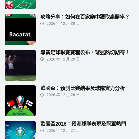
攻略分享：如何在百家樂中獲取高勝率？
2026 年 12 月 30 日
專業足球聯賽賽程公布，球迷熱切期待！
2026 年 12 月 29 日
歐國盃：預測比賽結果及球隊實力分析
2026 年 12 月 28 日
歐國盃2026：預測球隊表現及冠軍熱門
2026 年 12 月 27 日