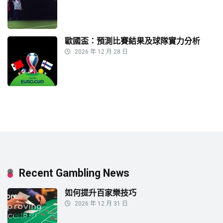
歐國盃：預測比賽結果及球隊實力分析
2026 年 12 月 28 日
Recent Gambling News
如何提升百家樂技巧
2026 年 12 月 31 日