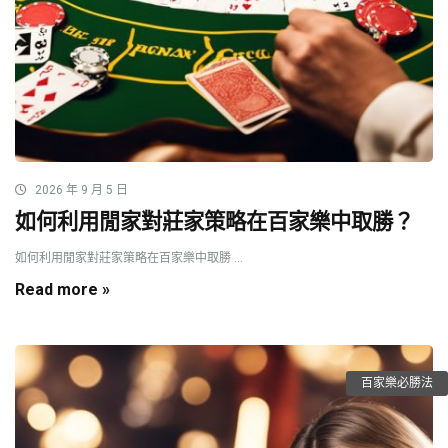
2026 年 9 月 5 日
如何利用閒家對莊家策略在百家樂中取勝？
如何利用閒家對莊家策略在百家樂中取勝 ...
Read more »
百家樂必勝法