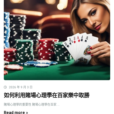
2026 年 9 月 3 日
如何利用賭場心理學在百家樂中取勝
賭場心理學的重要性 賭場心理學在百家 ...
Read more »