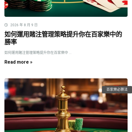
2026 年 8 月 9 日
如何運用賭注管理策略提升你在百家樂中的
勝率
如何運用賭注管理策略提升你在百家樂中 ...
Read more »
百家樂必勝法