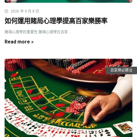
2026 年 9 月 8 日
如何運用賭局心理學提高百家樂勝率
賭場心理學的重要性 賭場心理學在百家 ...
Read more »
百家樂必勝法