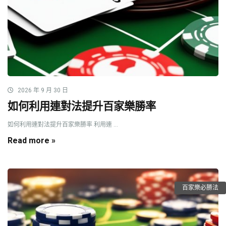
2026 年 9 月 30 日
如何利用連對法提升百家樂勝率
如何利用連對法提升百家樂勝率 利用連 ...
Read more »
百家樂必勝法