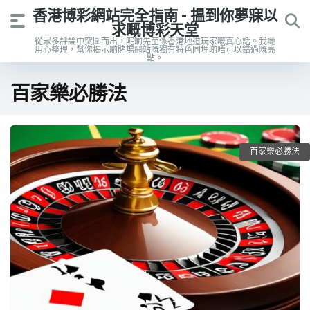
香港博彩網站完全指南 - 揾到你夢寐以
求嘅博彩天堂
從眾多評論中突圍而出，呢啲先至係香港地道玩家嘅真心話。我哋
用心整理，幫你揭示啲賭場網站嘅獨有特色同埋啲唔可以錯過嘅亮
點。
百家樂必勝法
百家樂必勝法