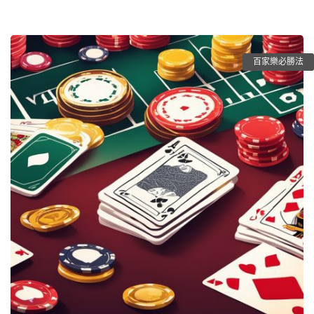
百家樂必勝法