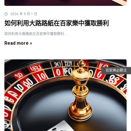
2026 年 9 月 1 日
如何利用大路路紙在百家樂中獲取勝利
如何利用大路路紙在百家樂中獲取勝利 ...
Read more »
百家樂必勝法