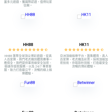
蓋多元遊戲，獲國際認證，值得玩家
信賴。
HH88
HK11
HH88 匯聚全球頂尖博彩遊戲，從真
亞洲頂級娛樂平台，匯集體育、真人
人百家樂、熱門老虎機到體育賽事一
百家樂、老虎機及彩票。採用頂級加
應俱全。我們提供軍用級安全加密、
密技術，存取款秒到賬，打造最安全
極速存提款服務，以及 24/7 專業客
流暢的博彩體驗。
服，致力打造最公平、流暢的線上娛
樂體驗。