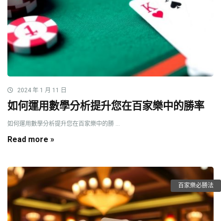
2024 年 1 月 11 日
如何運用數學分析提升您在百家樂中的勝率
如何運用數學分析提升您在百家樂中的勝 ...
Read more »
百家樂必勝法