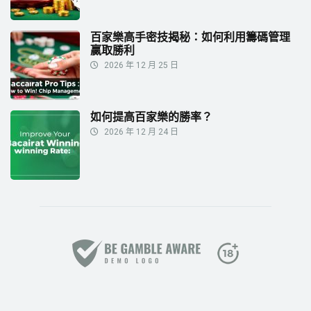
百家樂高手密技揭秘：如何利用籌碼管理
贏取勝利
2026 年 12 月 25 日
如何提高百家樂的勝率？
2026 年 12 月 24 日