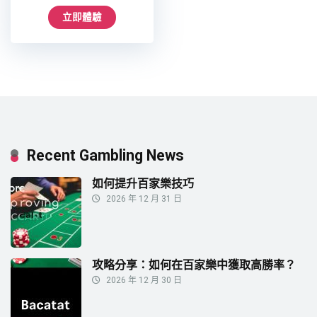
立即體驗
Recent Gambling News
如何提升百家樂技巧
2026 年 12 月 31 日
攻略分享：如何在百家樂中獲取高勝率？
2026 年 12 月 30 日