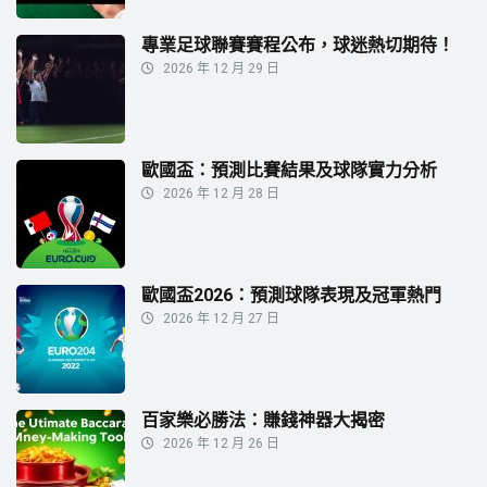
專業足球聯賽賽程公布，球迷熱切期待！
2026 年 12 月 29 日
歐國盃：預測比賽結果及球隊實力分析
2026 年 12 月 28 日
歐國盃2026：預測球隊表現及冠軍熱門
2026 年 12 月 27 日
百家樂必勝法：賺錢神器大揭密
2026 年 12 月 26 日