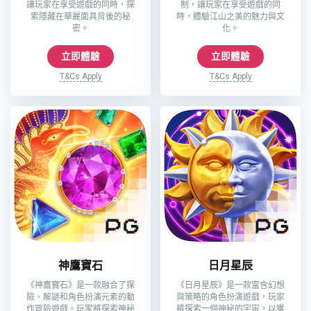
讓玩家在享受遊戲的同時，探
制，讓玩家在享受遊戲的同
索隱藏在華麗面具背後的秘
時，體驗江山之美的魅力與文
密。
化。
立即體驗
立即體驗
T&Cs Apply
T&Cs Apply
神鷹寶石
日月星辰
《神鷹寶石》是一款融合了探
《日月星辰》是一款富含幻想
險、解謎和角色扮演元素的動
與策略的角色扮演遊戲，玩家
作冒險遊戲。玩家將探索神秘
將探索一個神秘的宇宙，以獲