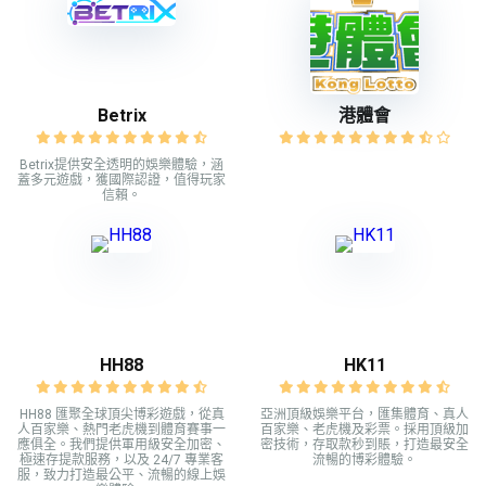
Betrix
港體會
Betrix提供安全透明的娛樂體驗，涵
蓋多元遊戲，獲國際認證，值得玩家
信賴。
HH88
HK11
HH88 匯聚全球頂尖博彩遊戲，從真
亞洲頂級娛樂平台，匯集體育、真人
人百家樂、熱門老虎機到體育賽事一
百家樂、老虎機及彩票。採用頂級加
應俱全。我們提供軍用級安全加密、
密技術，存取款秒到賬，打造最安全
極速存提款服務，以及 24/7 專業客
流暢的博彩體驗。
服，致力打造最公平、流暢的線上娛