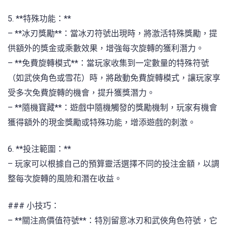
5. **特殊功能：**
– **冰刃獎勵**：當冰刃符號出現時，將激活特殊獎勵，提
供額外的獎金或乘數效果，增強每次旋轉的獲利潛力。
– **免費旋轉模式**：當玩家收集到一定數量的特殊符號
（如武俠角色或雪花）時，將啟動免費旋轉模式，讓玩家享
受多次免費旋轉的機會，提升獲獎潛力。
– **隨機寶藏**：遊戲中隨機觸發的獎勵機制，玩家有機會
獲得額外的現金獎勵或特殊功能，增添遊戲的刺激。
6. **投注範圍：**
– 玩家可以根據自己的預算靈活選擇不同的投注金額，以調
整每次旋轉的風險和潛在收益。
### 小技巧：
– **關注高價值符號**：特別留意冰刃和武俠角色符號，它