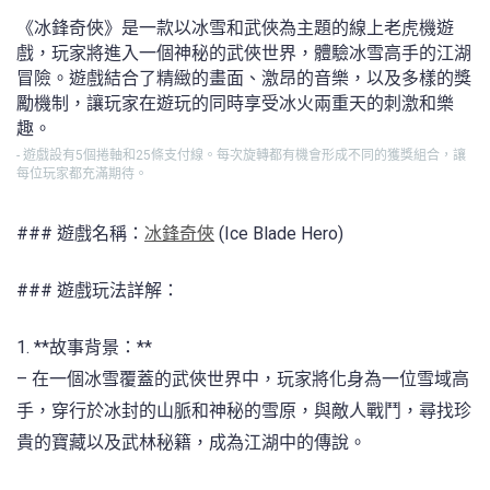
《冰鋒奇俠》是一款以冰雪和武俠為主題的線上老虎機遊
戲，玩家將進入一個神秘的武俠世界，體驗冰雪高手的江湖
冒險。遊戲結合了精緻的畫面、激昂的音樂，以及多樣的獎
勵機制，讓玩家在遊玩的同時享受冰火兩重天的刺激和樂
趣。
- 遊戲設有5個捲軸和25條支付線。每次旋轉都有機會形成不同的獲獎組合，讓
每位玩家都充滿期待。
### 遊戲名稱：
冰鋒奇俠
(Ice Blade Hero)
### 遊戲玩法詳解：
1. **故事背景：**
– 在一個冰雪覆蓋的武俠世界中，玩家將化身為一位雪域高
手，穿行於冰封的山脈和神秘的雪原，與敵人戰鬥，尋找珍
貴的寶藏以及武林秘籍，成為江湖中的傳說。