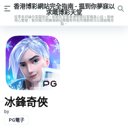
香港博彩網站完全指南 - 揾到你夢寐以
求嘅博彩天堂
從眾多評論中突圍而出，呢啲先至係香港地道玩家嘅真心話。我哋
用心整理，幫你揭示啲賭場網站嘅獨有特色同埋啲唔可以錯過嘅亮
點。
冰鋒奇俠
by
PG電子