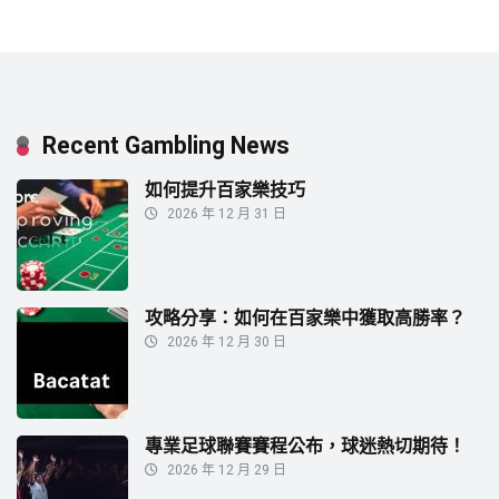
Recent Gambling News
如何提升百家樂技巧
2026 年 12 月 31 日
攻略分享：如何在百家樂中獲取高勝率？
2026 年 12 月 30 日
專業足球聯賽賽程公布，球迷熱切期待！
2026 年 12 月 29 日