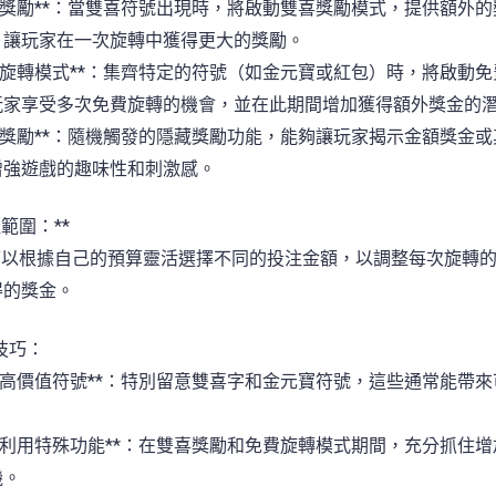
雙喜獎勵**：當雙喜符號出現時，將啟動雙喜獎勵模式，提供額外
，讓玩家在一次旋轉中獲得更大的獎勵。
免費旋轉模式**：集齊特定的符號（如金元寶或紅包）時，將啟動
玩家享受多次免費旋轉的機會，並在此期間增加獲得額外獎金的
隱藏獎勵**：隨機觸發的隱藏獎勵功能，能夠讓玩家揭示金額獎金
增強遊戲的趣味性和刺激感。
投注範圍：**
家可以根據自己的預算靈活選擇不同的投注金額，以調整每次旋轉
得的獎金。
小技巧：
關注高價值符號**：特別留意雙喜字和金元寶符號，這些通常能帶
充分利用特殊功能**：在雙喜獎勵和免費旋轉模式期間，充分抓住
機。