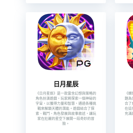
日月星辰
《日月星辰》是一款富含幻想與策略的
《蝶
角色扮演遊戲，玩家將探索一個神秘的
題為
宇宙，以獲得力量和智慧，通過各種挑
合了
戰來解鎖天體的潛能。遊戲結合了探
在這
索、戰鬥、角色發展與故事敘述，讓玩
充滿
家在壯麗的星空下展開一段奇妙的冒
險。