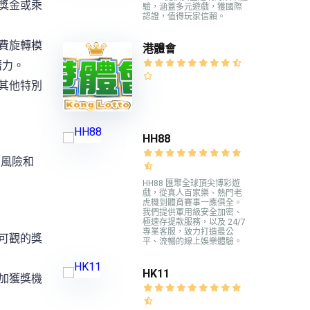
的獎金或乘
驗，涵蓋多元遊戲，獲國際
認證，值得玩家信賴。
免費旋轉模
港體會
潛力。
或其他特別
HH88
的風險和
HH88 匯聚全球頂尖博彩遊
戲，從真人百家樂、熱門老
虎機到體育賽事一應俱全。
我們提供軍用級安全加密、
極速存提款服務，以及 24/7
專業客服，致力打造最公
來可觀的獎
平、流暢的線上娛樂體驗。
HK11
增加獲獎機