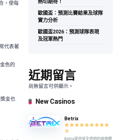
熱切期待！
組合，使每
歐國盃：預測比賽結果及球隊
實力分析
歐國盃2026：預測球隊表現
及冠軍熱門
通常代表著
和金色的
近期留言
尚無留言可供顯示。
，獎金也
New Casinos
Betrix
Betrix提供安全透明的娛樂體