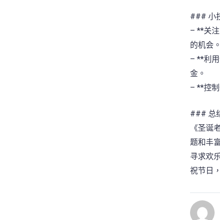
### 
– **
的机会
– **
金。
– **
### 总
《圣诞
题和丰
寻求欢
祝节日