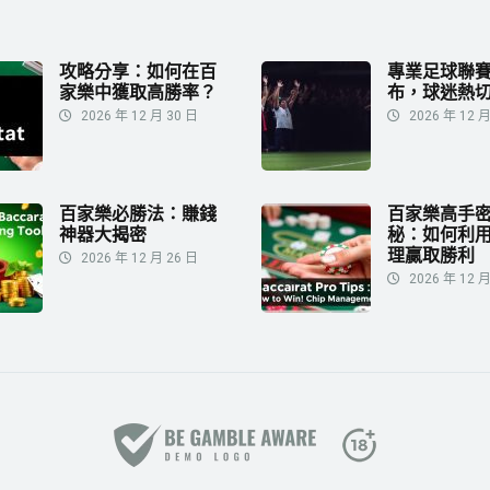
攻略分享：如何在百
專業足球聯
家樂中獲取高勝率？
布，球迷熱
2026 年 12 月 30 日
2026 年 12 月
百家樂必勝法：賺錢
百家樂高手
神器大揭密
秘：如何利
理贏取勝利
2026 年 12 月 26 日
2026 年 12 月