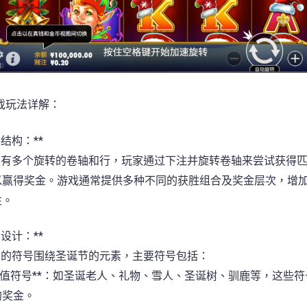
游戏玩法详解：
基本结构：**
戏设有多个旋转的卷轴和行，玩家通过下注并旋转卷轴来尝试获得
以赢得奖金。游戏通常提供多种不同的获胜组合及奖金层次，增
性。
符号设计：**
中的符号围绕圣诞节的元素，主要符号包括：
高价值符号**：如圣诞老人、礼物、雪人、圣诞树、驯鹿等，这些
的奖金。