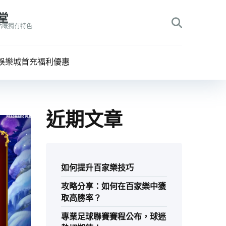
堂
站嘅獨有特色
娛樂城首充福利優惠
近期文章
如何提升百家樂技巧
攻略分享：如何在百家樂中獲
取高勝率？
專業足球聯賽賽程公布，球迷