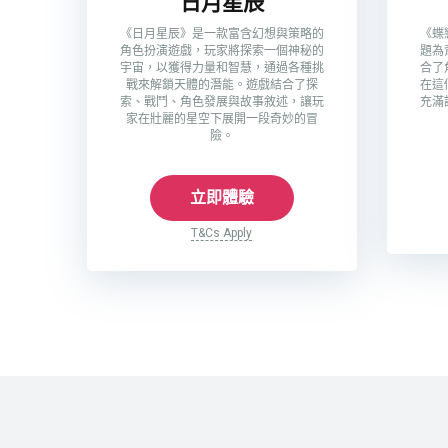
日月星辰
《日月星辰》是一款富含幻想與策略的
《蝶
角色扮演遊戲，玩家將探索一個神秘的
題為
宇宙，以獲得力量和智慧，通過各種挑
合了
戰來解鎖天體的潛能。遊戲結合了探
在這
索、戰鬥、角色發展與故事敘述，讓玩
充滿
家在壯麗的星空下展開一段奇妙的冒
險。
立即體驗
T&Cs Apply