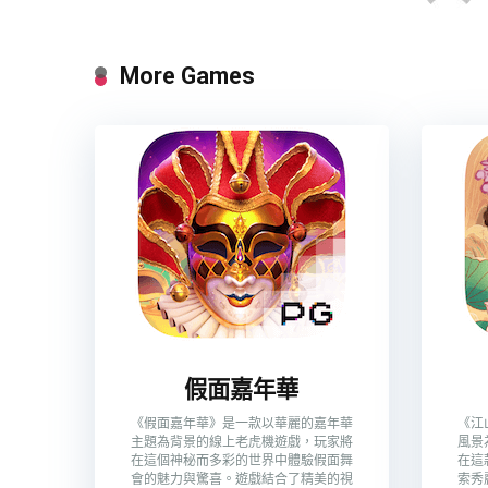
More Games
假面嘉年華
《假面嘉年華》是一款以華麗的嘉年華
《江
主題為背景的線上老虎機遊戲，玩家將
風景
在這個神秘而多彩的世界中體驗假面舞
在這
會的魅力與驚喜。遊戲結合了精美的視
索秀