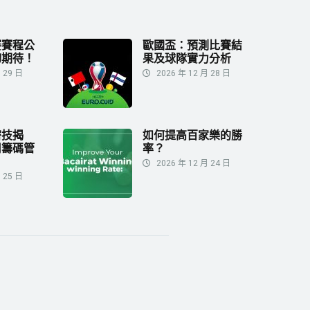
賽賽程公
歐國盃：預測比賽結
切期待！
果及球隊實力分析
 29 日
2026 年 12 月 28 日
密技揭
如何提高百家樂的勝
用籌碼管
率？
2026 年 12 月 24 日
 25 日